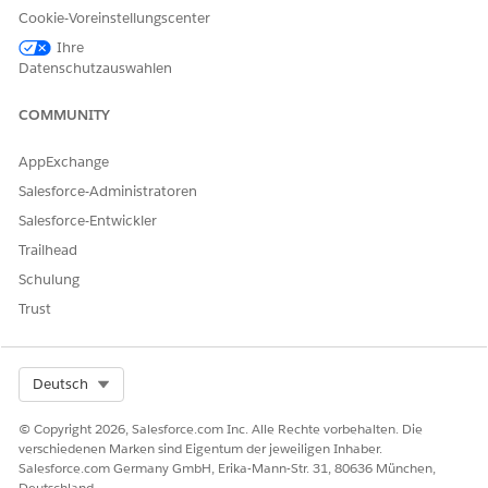
Geschäftsbegründung: Eine geschäftliche Begründung, die
Cookie-Voreinstellungscenter
die Notwendigkeit des Zugriffs oder der Integration
erläutert.
Ihre
Datenschutzauswahlen
Automatisierte Abwicklung
COMMUNITY
Dieser Serviceprozess enthält einen Abwicklungs-Flow, der die
Serviceanforderung automatisch verarbeitet. Sie können
AppExchange
diesen Flow in Flow Builder um benutzerdefinierte Logik
Salesforce-Administratoren
erweitern, beispielsweise automatisierte
Managergenehmigungen oder Inventarprüfungen.
Salesforce-Entwickler
Trailhead
Schulung
Trust
Nach der Genehmigung durch den Manager stellt
HINWEIS
der Flow ein neues Zugriffstoken in HashiCorp Terraform
Select Org
Deutsch
bereit.
© Copyright 2026, Salesforce.com Inc. Alle Rechte vorbehalten. Die
verschiedenen Marken sind Eigentum der jeweiligen Inhaber.
Integration
Salesforce.com Germany GmbH, Erika-Mann-Str. 31, 80636 München,
Deutschland