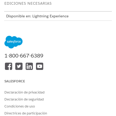
EDICIONES NECESARIAS
Disponible en: Lightning Experience
Disponible en: Ediciones
Enterprise
,
Performance
y
Unlimited
con Agentforce IT Service.
Esta plantilla crea un registro de solicitud de servicio que
captura detalles de usuario esenciales para una realización
precisa y auditable. Revise lo que se incluye con la plantilla.
1-800-667-6389
Atributos de admisión
El formulario de admisión para esta plantilla captura estos
detalles del empleado:
SALESFORCE
Reportado por: El nombre de la persona que solicita el
token.
Declaración de privacidad
Asunto: Un asunto claro para la solicitud.
Declaración de seguridad
Nombre de token: El nombre o identificador específico del
token requerido.
Condiciones de uso
Justificación comercial: Una justificación comercial que
Directrices de participación