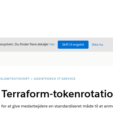
ssystem. Du finder flere detaljer
her
.
Skift til engelsk
Ikke nu
ELINKTEXTSHORT
AGENTFORCE IT-SERVICE
erraform-tokenrotati
or at give medarbejdere en standardiseret måde til at anmo