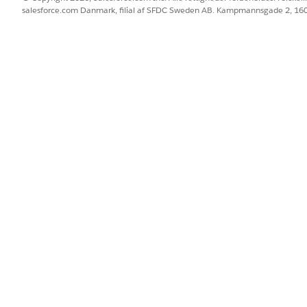
salesforce.com Danmark, filial af SFDC Sweden AB. Kampmannsgade 2, 1
godkendelse sletter forløbet det eksisterende token og klargør et n
konfigureret integration med HashiCorp Terraform i fuldfør
istrering og sletter det eksisterende token og klargør et er
ration, skal du konfigurere dine HashiCorp Terraform-legitima
rbindelse, kan du se
HashiCorp Terraform Connector
.
BLEM?
 os!