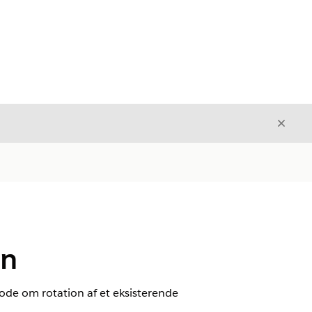
Luk
Luk
on
de om rotation af et eksisterende