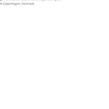
604 Copenhagen, Denmark
yt erstatningstoken i HashiCorp
elsesforløbet. Integrationen henter
statningstoken under fuldførelse.
tionsoplysninger. Hvis du vil vide
Ja
Nej