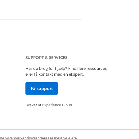
plysninger for nøjagtig og
SUPPORT & SERVICES
Har du brug for hjælp? Find flere ressourcer,
eller få kontakt med en ekspert.
Få support
Drevet af
Experience Cloud
anmodningen. Du kan udvide dette
lser eller lagerkontroller.
ige varemærker tilhører deres respektive ejere.