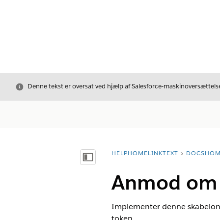
Luk
Denne tekst er oversat ved hjælp af Salesforce-maskinoversættelse
HELPHOMELINKTEXT
DOCSHOM
breadcrumbDescription
Vis indholdsfortegnelse
Anmod om T
Implementer denne skabelon f
token.