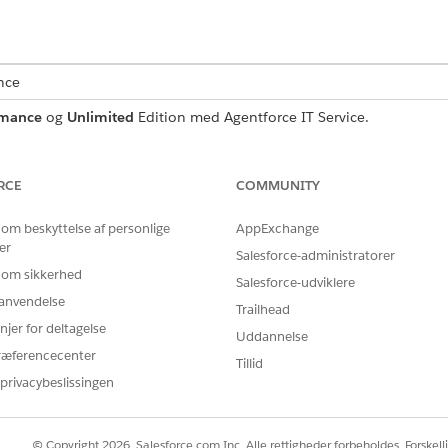
nce
rmance
og
Unlimited
Edition med Agentforce IT Service.
rviceanmodningsregistrering, der registrerer vigtige brugero
mse, hvad der er inkluderet i skabelonen.
RCE
COMMUNITY
 om beskyttelse af personlige
AppExchange
er
Salesforce-administratorer
enne skabelon registrerer disse detaljer fra medarbejderen:
 om sikkerhed
Salesforce-udviklere
r anvendelse
velsen på det sikkerhedstoken, der er valgt til rotation.
Trailhead
 forretningsjustering for rotanmodningen.
njer for deltagelse
Uddannelse
ræferencecenter
Tillid
privacybeslissingen
er et fuldførelsesforløb, der automatisk behandler service
kludere tilpasset logik, f.eks. automatiserede managergodkende
© Copyright 2026, Salesforce.com Inc. Alle rettigheder forbeholdes. Forskell