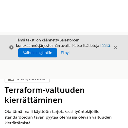
Tämä teksti on käännetty Salesforcen
konekäännösjärjestelmän avulla. Katso lisätietoja
täältä
.
Sulje
Sulje
Sulje
Vaihda englantiin
Ei nyt
Sisällysluettelo
Näytä sisällysluettelo
Terraform-valtuuden
kierrättäminen
Ota tämä malli käyttöön tarjotaksesi työntekijöille
standardoidun tavan pyytää olemassa olevan valtuuden
kierrättämistä.