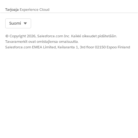
määrittämällä HashiCorp Terraform -tunnuksesi. Lisätietoja
Tarjoaja
Experience Cloud
tästä kolmannen osapuolen liittimestä on kohdassa
HashiCorp Terraform -liitin
.
Select Org
Suomi
© Copyright 2026, Salesforce.com Inc. Kaikki oikeudet pidätetään.
Tavaramerkit ovat omistajiensa omaisuutta.
RATKAISIKO TÄMÄ ARTIKKELI ONGELMASI?
Salesforce.com EMEA Limited, Keilaranta 1, 3rd floor 02150 Espoo Finland
Anna palautetta, jotta voimme kehittyä!
Kyllä
Ei