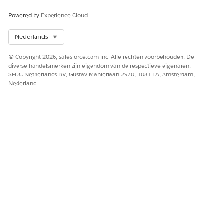
configureert u uw HashiCorp Terraform-inloggegevens. Zie
HashiCorp Terraform-connector
voor meer informatie over
Powered by
Experience Cloud
deze connector van derden.
Select Org
Nederlands
© Copyright 2026, salesforce.com inc. Alle rechten voorbehouden. De
HEEFT DIT ARTIKEL UW PROBLEEM OPGELOST?
diverse handelsmerken zijn eigendom van de respectieve eigenaren.
Laat ons weten wat we kunnen doen om te verbeteren!
SFDC Netherlands BV, Gustav Mahlerlaan 2970, 1081 LA, Amsterdam,
Nederland
Ja
Nee