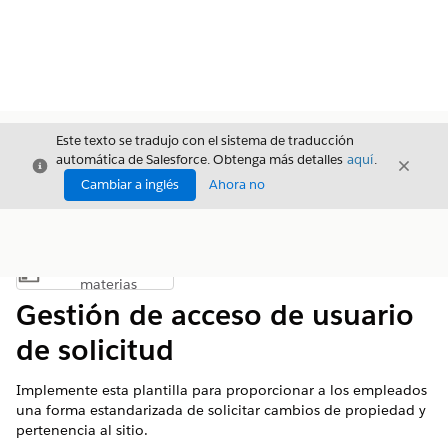
Este texto se tradujo con el sistema de traducción
automática de Salesforce. Obtenga más detalles
aquí
.
Cerrar
Cerrar
Cerrar
Cambiar a inglés
Ahora no
Índice de
Mostrar índice de materias
materias
Gestión de acceso de usuario
de solicitud
Implemente esta plantilla para proporcionar a los empleados
una forma estandarizada de solicitar cambios de propiedad y
pertenencia al sitio.