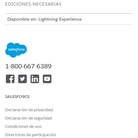
EDICIONES NECESARIAS
Disponible en: Lightning Experience
Disponible en: Ediciones
Enterprise
,
Performance
y
Unlimited
con Agentforce IT Service.
Esta plantilla crea un registro de solicitud de servicio que
captura detalles de usuario esenciales para una realización
precisa y auditable. Revise lo que se incluye con la plantilla.
1-800-667-6389
Atributos de admisión
El formulario de admisión para esta plantilla captura estos
detalles del empleado:
SALESFORCE
Nombre del sitio: El nombre del sitio o grupo para la
solicitud de gestión de acceso.
Declaración de privacidad
Dirección de email de usuario: La dirección de email del
Declaración de seguridad
usuario que requiere acceso.
Nivel de permiso: El nivel de acceso específico solicitado
Condiciones de uso
para el usuario, como Propietario o Miembro.
Directrices de participación