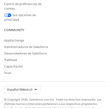
Centro de preferencias de
Realización automatizada
cookies
Este proceso de servicio incluye un flujo de realización que
Sus opciones de
procesa automáticamente la solicitud de servicio. Puede
privacidad
ampliar este flujo en Flow Builder para incluir lógica
personalizada, como aprobaciones de gestor automatizadas o
COMMUNITY
comprobaciones de inventario.
AppExchange
Administradores de Salesforce
Desarrolladores de Salesforce
Trailhead
Tras la aprobación del gestor, el flujo actualiza la
NOTA
pertenencia o propiedad del grupo de sitios.
Capacitación
Trust
Integración
Esta plantilla utiliza una integración preconfigurada con
Select Org
Español (México)
Microsoft Entra en el flujo de realización. Para utilizar esta
integración, configure sus credenciales de Microsoft Entra.
© Copyright 2026, Salesforce.com Inc. Todos los derechos reservados. Las
Para obtener más información acerca de este conector
distintas marcas comerciales pertenecen a sus respectivos propietarios.