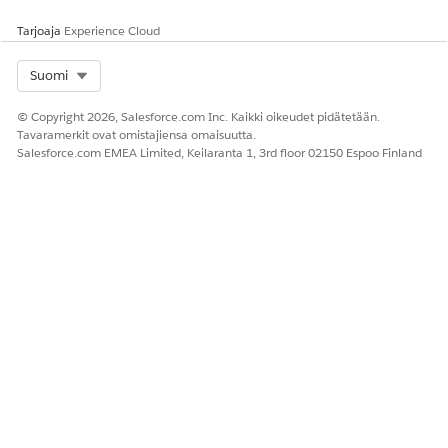
kohdassa
Microsoft Entra ID -liitin
.
Tarjoaja
Experience Cloud
Select Org
Suomi
RATKAISIKO TÄMÄ ARTIKKELI ONGELMASI?
© Copyright 2026, Salesforce.com Inc. Kaikki oikeudet pidätetään.
Anna palautetta, jotta voimme kehittyä!
Tavaramerkit ovat omistajiensa omaisuutta.
Salesforce.com EMEA Limited, Keilaranta 1, 3rd floor 02150 Espoo Finland
Kyllä
Ei