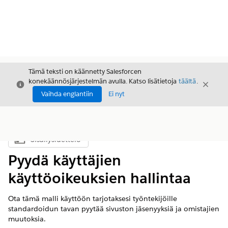
Tämä teksti on käännetty Salesforcen
konekäännösjärjestelmän avulla. Katso lisätietoja
täältä
.
Sulje
Sulje
Sulje
Vaihda englantiin
Ei nyt
Sisällysluettelo
Näytä sisällysluettelo
Pyydä käyttäjien
käyttöoikeuksien hallintaa
Ota tämä malli käyttöön tarjotaksesi työntekijöille
standardoidun tavan pyytää sivuston jäsenyyksiä ja omistajien
muutoksia.