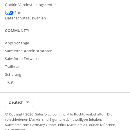
die Entfernungsanforderung.
Cookie-Voreinstellungscenter
Ihre
Automatisierte Abwicklung
Datenschutzauswahlen
Dieser Serviceprozess enthält einen Abwicklungs-Flow, der die
COMMUNITY
Serviceanforderung automatisch verarbeitet. Sie können
diesen Flow in Flow Builder um benutzerdefinierte Logik
AppExchange
erweitern, beispielsweise automatisierte
Managergenehmigungen oder Inventarprüfungen.
Salesforce-Administratoren
Salesforce-Entwickler
Trailhead
Schulung
Der Flow leitet die Anfrage zur Genehmigung
Trust
HINWEIS
durch den Manager weiter und löst nach der Genehmigung
einen automatisierten API-Aufruf aus, um den Benutzer aus
Active Directory zu entfernen.
Select Org
Deutsch
© Copyright 2026, Salesforce.com Inc. Alle Rechte vorbehalten. Die
Integration
verschiedenen Marken sind Eigentum der jeweiligen Inhaber.
Salesforce.com Germany GmbH, Erika-Mann-Str. 31, 80636 München,
Diese Vorlage verwendet eine vorkonfigurierte Integration in
Deutschland