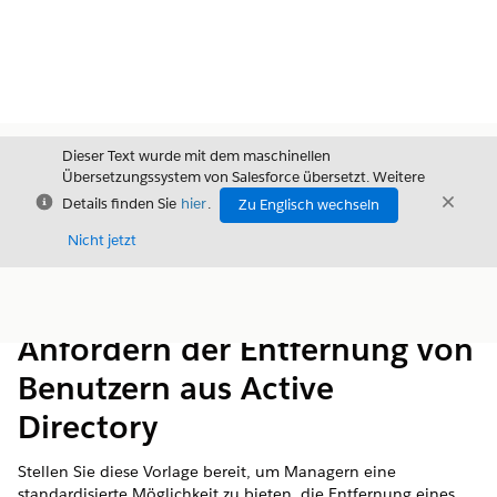
Dieser Text wurde mit dem maschinellen
Übersetzungssystem von Salesforce übersetzt. Weitere
Schließen
Schli
Details finden Sie
hier
.
Zu Englisch wechseln
Schließ
Nicht jetzt
Inhalt
Inhalt anzeigen
Anfordern der Entfernung von
Benutzern aus Active
Directory
Stellen Sie diese Vorlage bereit, um Managern eine
standardisierte Möglichkeit zu bieten, die Entfernung eines