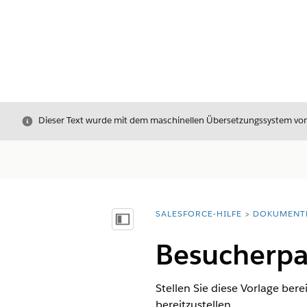
Schließen
Dieser Text wurde mit dem maschinellen Übersetzungssystem von S
SALESFORCE-HILFE
DOKUMENT
Sie befinden sich hier:
Inhalt anzeigen
Besucherpa
Stellen Sie diese Vorlage ber
bereitzustellen.