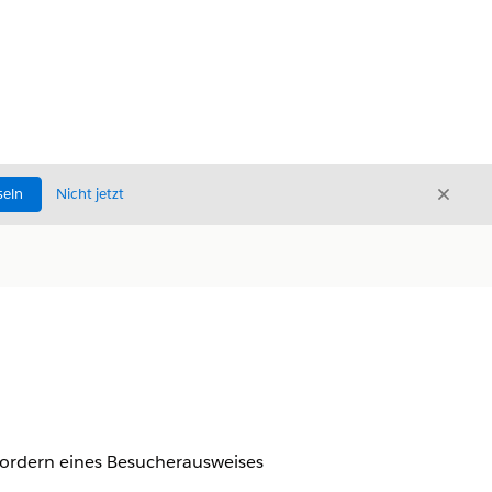
Schli
seln
Nicht jetzt
Schließ
nfordern eines Besucherausweises