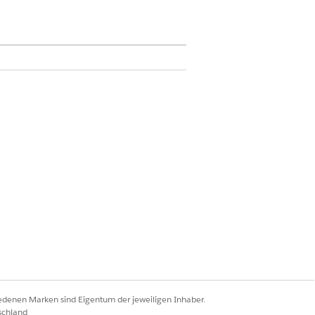
für eine genaue und überprüfbare
iedenen Marken sind Eigentum der jeweiligen Inhaber.
schland