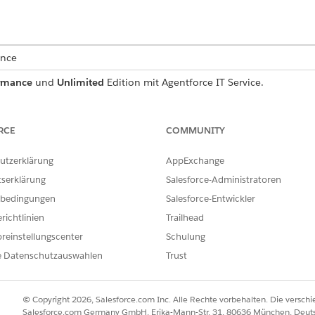
ence
rmance
und
Unlimited
Edition mit Agentforce IT Service.
Serviceanforderungsdatensatz, der wichtige Benutzerdetails 
 Sie, was in der Vorlage enthalten ist.
RCE
COMMUNITY
utzerklärung
AppExchange
tserklärung
Salesforce-Administratoren
e Vorlage erfasst die folgenden Details des Mitarbeiters:
bedingungen
Salesforce-Entwickler
ige Name des Besuchers.
richtlinien
Trailhead
E-Mail-Adresse des Besuchers.
reinstellungscenter
Schulung
 Datum und Uhrzeit der geplanten Ankunft.
e Datenschutzauswahlen
Trust
standort für die Besucherpassanforderung.
© Copyright 2026, Salesforce.com Inc. Alle Rechte vorbehalten. Die versch
Salesforce.com Germany GmbH, Erika-Mann-Str. 31, 80636 München, Deut