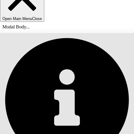
Open Main Menu
Close
Modal Body...
SISÄLLYSLUETTELO
Haku
Näytä sisällysluettelo
Sisällysluettelo