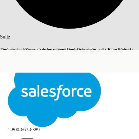
Haku
Sulje
Tämä teksti on käännetty Salesforcen konekäännösjärjestelmän avulla. Katso lisätietoja
Vaihda englantiin
Ei nyt
täältä
.
Sulje
Sulje
1-800-667-6389