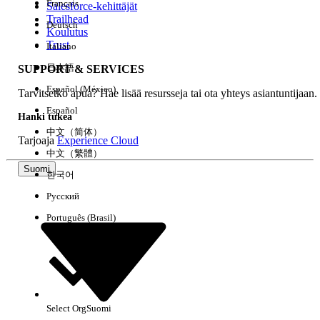
Français
Salesforce-kehittäjät
Trailhead
Deutsch
Kokemus
Koulutus
Trust
Italiano
日本語
SUPPORT & SERVICES
Español (México)
Tarvitsetko apua? Hae lisää resursseja tai ota yhteys asiantuntijaan.
Tyhjennä kaikki
Valmis
Español
Hanki tukea
中文（简体）
Tarjoaja
Experience Cloud
中文（繁體）
Suomi
한국어
Русский
Português (Brasil)
Select Org
Suomi
Ei tuloksia