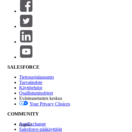
Suodattimet (0)
VALITSE SUODATTIMET
Lisää
Tuotealue
Ominaisuuden vaikutus
SALESFORCE
Tietosuojalausunto
Turvatiedote
Käyttöehdot
Osallistumisohjeet
Evästeasetusten keskus
Your Privacy Choices
Edition
COMMUNITY
AppExchange
English
Salesforce-pääkäyttäjät