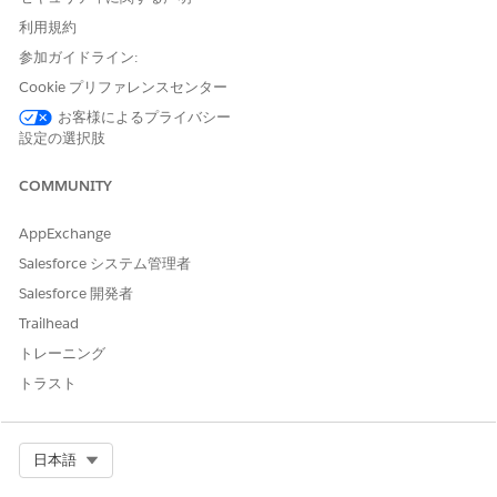
このサービスプロセスには、サービス要求を自動的に処理する履
利用規約
行フローが含まれます。Flow Builder でこのフローを拡張して、
参加ガイドライン:
自動マネージャー承認や在庫確認などのカスタムロジックを含め
ることができます。
Cookie プリファレンスセンター
お客様によるプライバシー
Integration の制限と考慮事項」
設定の選択肢
このテンプレートでは、訪問者管理または施設アクセスシステム
COMMUNITY
との事前設定されたインテグレーションが使用されます。インテ
グレーションでは、履行時に自動訪問者登録が実行されます。こ
AppExchange
のインテグレーションを使用するには、訪問者管理システムのロ
グイン情報を設定します。
Salesforce システム管理者
Salesforce 開発者
Trailhead
この記事で問題は解決されましたか?
トレーニング
ご意見をお待ちしております。
トラスト
はい
いいえ
Select Org
日本語