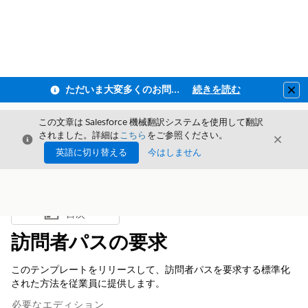
ただいま大変多くのお問い合わせをいただいており、ご連絡までにお時間を頂戴しております
続きを読む
Clo
この文章は Salesforce 機械翻訳システムを使用して翻訳
されました。詳細は
こちら
をご参照ください。
閉じる
閉じ
閉じる
英語に切り替える
今はしません
目次
目次を表示
訪問者パスの要求
このテンプレートをリリースして、訪問者パスを要求する標準化
された方法を従業員に提供します。
必要なエディション