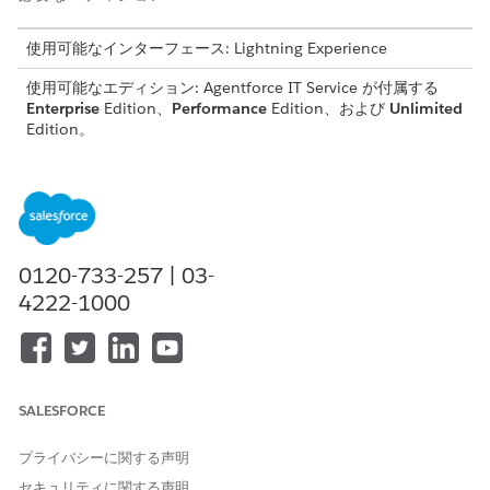
使用可能なインターフェース: Lightning Experience
使用可能なエディション: Agentforce IT Service が付属する
Enterprise
Edition、
Performance
Edition、および
Unlimited
Edition。
このテンプレートでは、正確かつ監査可能な履行のために重要な
ユーザーの詳細を取得するサービス要求レコードが作成されま
す。テンプレートに含まれている内容を確認します。
受入属性
0120-733-257 | 03-
4222-1000
このテンプレートの受入フォームでは、従業員から次の詳細を取
得します。
Visitor Name (訪問者名): 訪問者の氏名。
訪問者のメールアドレス: 訪問者のメールアドレス。
Arrival Date and Time (到着日時): 到着予定日時。
SALESFORCE
サービスロケーション: 訪問者パス要求の建物ロケーション。
プライバシーに関する声明
自動履行
セキュリティに関する声明