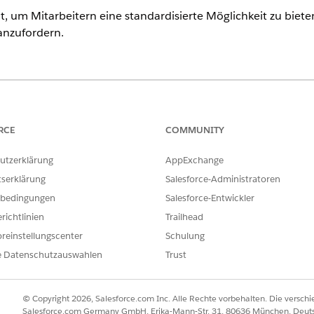
it, um Mitarbeitern eine standardisierte Möglichkeit zu biete
anzufordern.
ence
rmance
und
Unlimited
Edition mit Agentforce IT Service.
RCE
COMMUNITY
Serviceanforderungsdatensatz, der wichtige Benutzerdetails 
utzerklärung
AppExchange
 Sie, was in der Vorlage enthalten ist.
tserklärung
Salesforce-Administratoren
bedingungen
Salesforce-Entwickler
richtlinien
Trailhead
e Vorlage erfasst die folgenden Details des Mitarbeiters:
reinstellungscenter
Schulung
er Name des Sicherungsplans.
e Datenschutzauswahlen
Trust
n, nach dem die Sicherung ausgeführt wird.
ngsdauer für die Sicherung, beispielsweise 30, 60 oder 90 Tage.
: Der Name der Sicherungsauswahl.
© Copyright 2026, Salesforce.com Inc. Alle Rechte vorbehalten. Die versch
olle): Der Amazon Resource Name (ARN) der für die Sicherung ve
Salesforce.com Germany GmbH, Erika-Mann-Str. 31, 80636 München, Deut