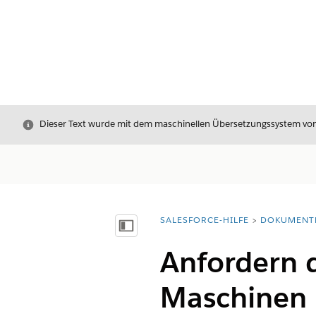
Schließen
Dieser Text wurde mit dem maschinellen Übersetzungssystem von S
SALESFORCE-HILFE
DOKUMENT
Sie befinden sich hier:
Inhalt anzeigen
Anfordern d
Maschinen