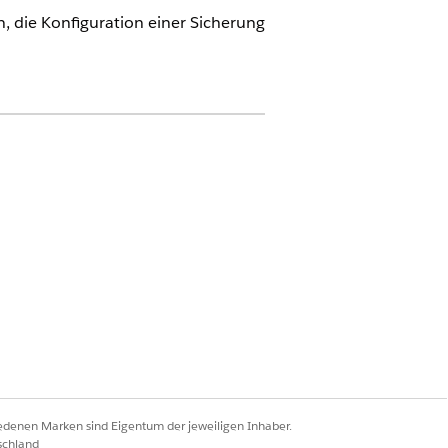
n, die Konfiguration einer Sicherung
für eine genaue und überprüfbare
iedenen Marken sind Eigentum der jeweiligen Inhaber.
rwendeten IAM-Rolle.
schland