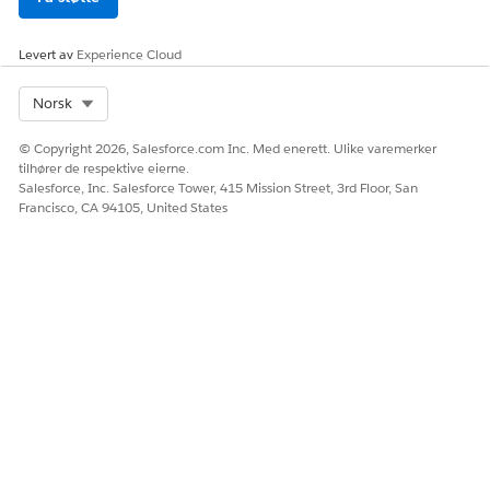
HJALP DENNE ARTIKKELEN MED Å LØSE PROBLEMET DITT?
Levert av
Experience Cloud
La oss få vite det slik at vi kan forbedre!
Ja
Nei
Select Org
Norsk
© Copyright 2026, Salesforce.com Inc. Med enerett. Ulike varemerker
tilhører de respektive eierne.
Salesforce, Inc. Salesforce Tower, 415 Mission Street, 3rd Floor, San
Francisco, CA 94105, United States