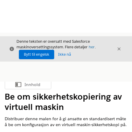
Denne teksten er oversatt med Salesforce
maskinoversettingssystem. Flere detaljer
her
.
Avslutt
Avslut
Avslutt
Bytt til engelsk
Ikke nå
Innhold
Vis innholdsfortegnelse
Be om sikkerhetskopiering av
virtuell maskin
Distribuer denne malen for å gi ansatte en standardisert måte
å be om konfigurasjon av en virtuell maskin-sikkerhetskopi på.