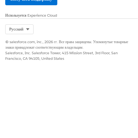
ЭТА СТАТЬЯ РЕШИЛА ВАШУ ПРОБЛЕМУ?
Используется
Experience Cloud
Оставьте свой отзыв, чтобы мы могли стать лучше!
Да
Нет
Select Org
Русский
© salesforce.com, inc., 2026 гг. Все права защищены. Упомянутые товарные
знаки принадлежат соответствующим владельцам.
Salesforce, Inc. Salesforce Tower, 415 Mission Street, 3rd Floor, San
Francisco, CA 94105, United States