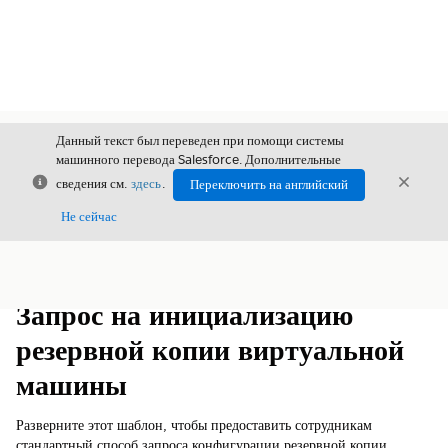
Данный текст был переведен при помощи системы
машинного перевода Salesforce. Дополнительные
Закрыть
Закры
сведения см.
здесь
.
Переключить на английский
Закрыт
Не сейчас
Содержание
Показать содержание
Запрос на инициализацию
резервной копии виртуальной
машины
Разверните этот шаблон, чтобы предоставить сотрудникам
стандартный способ запроса конфигурации резервной копии