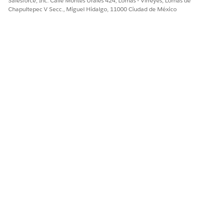
Salesforce, Inc. Calle Montes Urales 424, Lomas - Virreyes, Lomas de
Chapultepec V Secc., Miguel Hidalgo, 11000 Ciudad de México