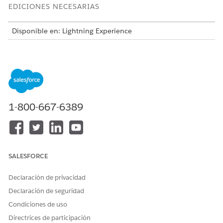
EDICIONES NECESARIAS
Disponible en: Lightning Experience
Disponible en: Ediciones
Enterprise
,
Performance
y
Unlimited
con Agentforce IT Service.
Esta plantilla crea un registro de solicitud de servicio que
captura detalles de usuario esenciales para una realización
precisa y auditable. Revise lo que se incluye con la plantilla.
1-800-667-6389
Atributos de admisión
El formulario de admisión para esta plantilla captura estos
detalles del empleado:
SALESFORCE
Nombre de canal de capacitación: El nombre del canal de
capacitación de seguridad específico para la solicitud de
Declaración de privacidad
inscripción.
Declaración de seguridad
Dirección de email de aprendiz: La dirección de email de
la persona que asiste a la capacitación de seguridad.
Condiciones de uso
Directrices de participación