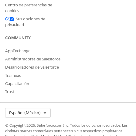
Realización manual
Centro de preferencias de
Este proceso de servicio enruta la solicitud de realización
cookies
manual al equipo de TI. Puede crear un flujo en Flow Builder
Sus opciones de
para incluir lógica personalizada, como aprobaciones de
privacidad
gestores o realización automatizada.
COMMUNITY
Integración
AppExchange
Esta plantilla no incluye ninguna integración preconfigurada
para admisión o realización. Utilice Flow Builder para crear
Administradores de Salesforce
flujos personalizados con conectores que definen cómo se
Desarrolladores de Salesforce
captura y se realiza la solicitud.
Trailhead
Capacitación
Trust
¿RESOLVIÓ ESTE ARTÍCULO SU PROBLEMA?
¡Háganos saber cómo podemos mejorar!
Select Org
Español (México)
Sí
No
© Copyright 2026, Salesforce.com Inc. Todos los derechos reservados. Las
distintas marcas comerciales pertenecen a sus respectivos propietarios.