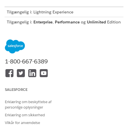
Tilgængelig i: Lightning Experience
Tilgængelig i:
Enterprise
,
Performance
og
Unlimited
Edition
med Agentforce IT Service.
Denne skabelon opretter en serviceanmodningsregistrering,
der registrerer vigtige brugeroplysninger for nøjagtig og
reviderbar fuldførelse. Gennemse, hvad der er inkluderet i
skabelonen.
1-800-667-6389
Registreringsattributter
Registreringsformularen for denne skabelon registrerer disse
detaljer fra medarbejderen:
SALESFORCE
Politikundtagelse: Detaljerne for den ønskede
politikundtagelse.
Erklæring om beskyttelse af
Forretningsjustering: Forretningsjusteringen for at anmode
personlige oplysninger
om undtagelsen.
Erklæring om sikkerhed
Yderligere oplysninger: Alle yderligere oplysninger, der er
relevante for anmodningen (valgfri).
Vilkår for anvendelse