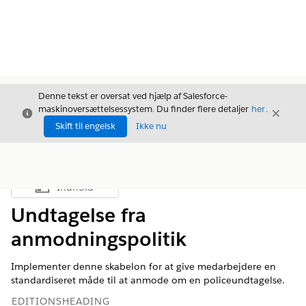
Denne tekst er oversat ved hjælp af Salesforce-
maskinoversættelsessystem. Du finder flere detaljer
her
.
Luk
Luk
Luk
Skift til engelsk
Ikke nu
Indhold
Vis indholdsfortegnelse
Undtagelse fra
anmodningspolitik
Implementer denne skabelon for at give medarbejdere en
standardiseret måde til at anmode om en policeundtagelse.
EDITIONSHEADING