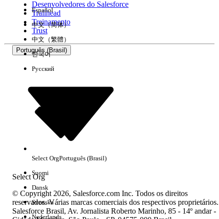
Desenvolvedores do Salesforce
Español
Trailhead
Experiência
Treinamento
中文（简体）
Trust
中文（繁體）
Português (Brasil)
한국어
Русский
Limpar tudo
Concluído
Select Org
Português (Brasil)
Suomi
Select Org
Dansk
© Copyright 2026, Salesforce.com Inc. Todos os direitos
reservados. Várias marcas comerciais dos respectivos proprietários.
Svenska
Salesforce Brasil, Av. Jornalista Roberto Marinho, 85 - 14º andar -
Sem resultados
Nederlands