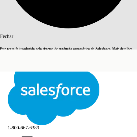
Pesquisar
Fechar
Este texto foi traduzido pelo sistema de tradução automática da Salesforce. Mais detalhes
Alternar para inglês
Agora não
aqui
.
Fechar
Fechar
1-800-667-6389