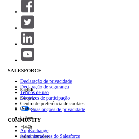
Filtros (0)
SELECIONAR FILTROS
Adicionar
Área de produtos
Impacto do recurso
SALESFORCE
Declaração de privacidade
Declaração de segurança
English
Termos de uso
Diretrizes de participação
Français
Centro de preferência de cookies
Deutsch
Suas opções de privacidade
Edição
Italiano
COMMUNITY
日本語
AppExchange
Administradores do Salesforce
Español (México)