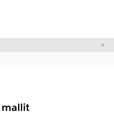
Sulje
Sulje
mallit