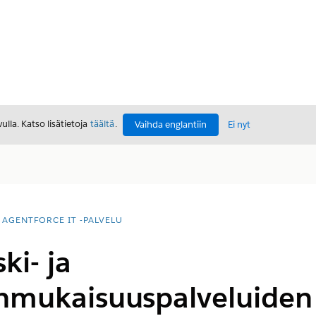
lla. Katso lisätietoja
täältä
.
Vaihda englantiin
Ei nyt
AGENTFORCE IT -PALVELU
ki- ja
nmukaisuuspalveluiden 