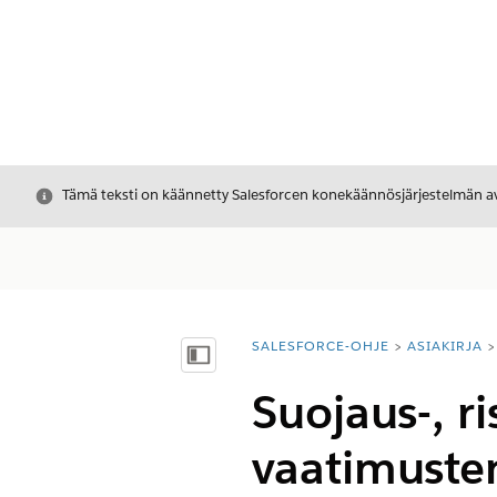
Sulje
Tämä teksti on käännetty Salesforcen konekäännösjärjestelmän avu
SALESFORCE-OHJE
ASIAKIRJA
Olet tässä:
Näytä sisällysluettelo
Suojaus-, ris
vaatimuste