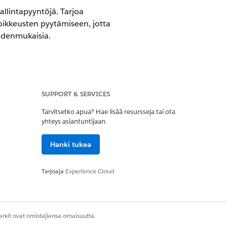
allintapyyntöjä. Tarjoa
oikkeusten pyytämiseen, jotta
yhdenmukaisia.
SUPPORT & SERVICES
IT Service -palvelun avulla.
Tarvitsetko apua? Hae lisää resursseja tai ota
yhteys asiantuntijaan.
ta.
Hanki tukea
auskäytäntöön.
Tarjoaja
Experience Cloud
hköposteista tai tietojen kalasteluista.
oitteita.
rkit ovat omistajiensa omaisuutta.