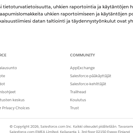
si tietoturvatietoisuutta, uhkien raportointia ja käytäntöjen h
ia saapumislomakkeita uhkien raportoimiseen ja käytäntöjen p
aisuustiimiesi datan taltiointi ja täydennystyönkulut ovat 
encessa
RCE
COMMUNITY
-,
Performance
Edition- ja
Unlimited
Edition -versioissa Agentforce 
alausunto
AppExchange
taksesi työntekijöille standardoidun tavan pyytää käytäntöpoikkeus
ote
Salesforce-pääkäyttäjät
dot
Salesforce-kehittäjät
sen pyytäminen
taksesi työntekijöille standardoidun tavan pyytää poikkeusta suoj
misohjeet
Trailhead
tusten keskus
Koulutus
sähköposti
aksesi työntekijöille standardoidun tavan ilmoittaa epäilyttävistä sä
r Privacy Choices
Trust
ttaminen
taksesi työntekijöille standardoidun tavan raportoida tietoturvahaav
© Copyright 2026, Salesforce.com Inc. Kaikki oikeudet pidätetään. Tavarame
Salesforce.com EMEA Limited, Keilaranta 1, 3rd floor 02150 Espoo Finland
auskoulutukseen