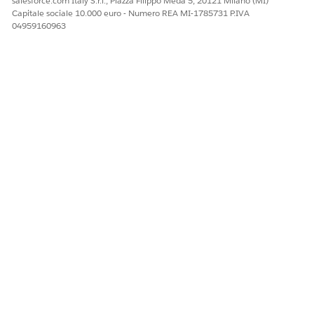
salesforce.com Italy S.r.l., Piazza Filippo Meda 5, 20121 Milano (MI)
Capitale sociale 10.000 euro - Numero REA MI-1785731 P.IVA
04959160963