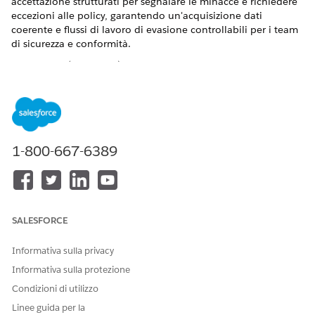
accettazione strutturati per segnalare le minacce e richiedere
eccezioni alle policy, garantendo un'acquisizione dati
coerente e flussi di lavoro di evasione controllabili per i team
di sicurezza e conformità.
VERSIONI (EDITION) RICHIESTE
Disponibile nelle versioni: Lightning Experience
Disponibile in:
Enterprise
Edition,
Performance
Edition e
Unlimited
Edition con Agentforce IT Service.
1-800-667-6389
Eccezione policy di richiesta
Distribuire questo modello per offrire ai dipendenti un
modo standardizzato per richiedere un'eccezione della
policy.
SALESFORCE
Richiesta di eccezione della policy di sicurezza
Distribuire questo modello per offrire ai dipendenti un
Informativa sulla privacy
modo standardizzato per richiedere un'eccezione a una
Informativa sulla protezione
policy di sicurezza.
Condizioni di utilizzo
Segnalazione di email di phishing
Linee guida per la