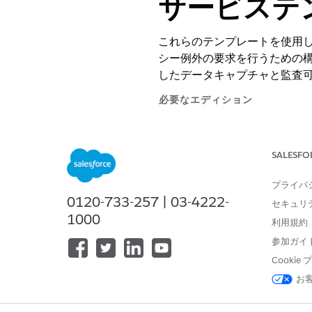
サービステ
これらのテンプレートを使用
シー例外の要求を行うための
したデータキャプチャと監査
必要なエディション
使用可能なインターフェース: Lightni
SALESFO
使用可能なエディション: Agentforc
プライバ
要求ポリシー例外
0120-733-257 | 03-4222-
このテンプレートをリリースし
セキュリ
1000
利用規約
セキュリティポリシーの例外の
このテンプレートをリリースし
参加ガイ
Cooki
レポートフィッシングメール
このテンプレートをリリースし
お
セキュリティ脆弱性の報告