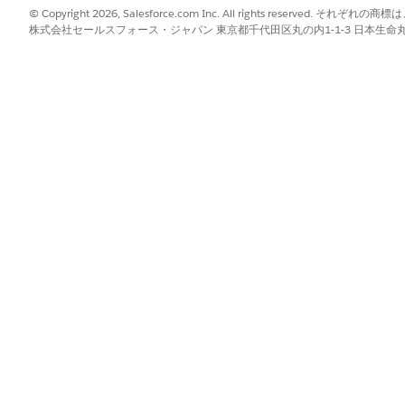
て、セキュリティの脆弱性を報告する標準化された方法を従業員に提供
© Copyright 2026, Salesforce.com Inc. All rights reserve
株式会社セールスフォース・ジャパン 東京都千代田区丸の内1-1-3 日本生命丸の内ガ
ユーザーの登録
て、セキュリティトレーニングプログラムへの登録を要求する標準化さ
?