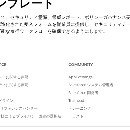
ンプレート
して、セキュリティ意識、脅威レポート、ポリシーガバナンス
構造化された受入フォームを従業員に提供し、セキュリティチ
可能な履行ワークフローを確保できるようにします。
ng Experience
RCE
COMMUNITY
e IT Service が付属する
Enterprise
Edition、
Performance
Editi
シーに関する声明
AppExchange
て、ポリシー例外を要求する標準化された方法を従業員に提供します。
ティに関する声明
Salesforce システム管理者
Salesforce 開発者
要求
て、セキュリティポリシーの例外を要求する標準化された方法を従業員
ドライン:
Trailhead
e プリファレンスセンター
トレーニング
て、疑わしいメールやフィッシングメールを報告する標準化された方法
客様によるプライバシー設定の選択肢
トラスト