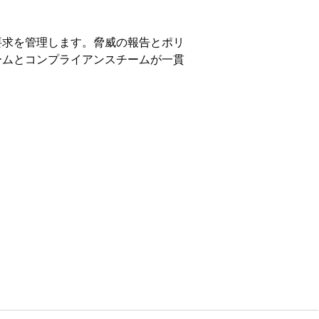
要求を管理します。脅威の報告とポリ
ームとコンプライアンスチームが一貫
on、および
Unlimited
Edition。
に提供します。
を従業員に提供します。