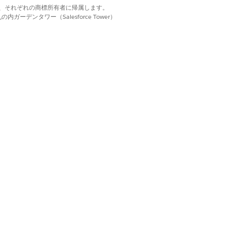
します。
d. それぞれの商標は、それぞれの商標所有者に帰属します。
ーデンタワー（Salesforce Tower）
れた方法を従業員に提供します。
はい
いいえ