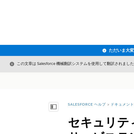
閉じる
この文章は Salesforce 機械翻訳システムを使用して翻訳されまし
SALESFORCE ヘルプ
ドキュメント
詳細情報:
目次を表示
セキュリテ