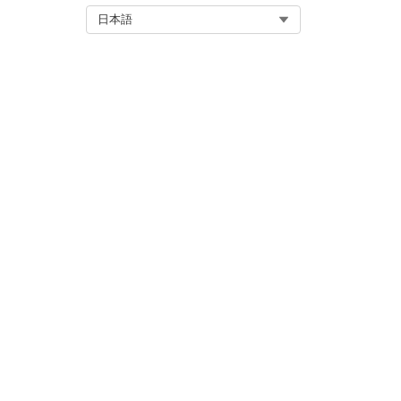
このテンプレートをリリースし
Select Org
日本語
セキュリティトレーニングへの
このテンプレートをリリースし
この記事で問題は解決されましたか
ご意見をお待ちしております。