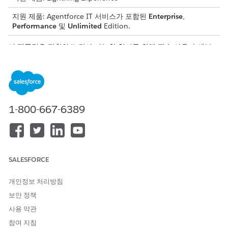
지원 제품: Agentforce IT 서비스가 포함된
Enterprise
,
Performance
및
Unlimited
Edition.
이 템플릿은 정확하고 감사 가능한 처리를 위해 필수 사용자 세부
사항을 수집하는 서비스 요청 레코드를 만듭니다. 템플릿에 포함된
내용을 검토합니다.
인테이크 특성
이 템플릿의 인테이크 양식은 직원에게 다음 세부 사항을 수집합니
1-800-667-6389
다.
발신자 이메일 주소: 의심스러운 이메일을 보낸 발신자의 이메
일 주소입니다.
링크 클릭: 사용자가 의심스러운 이메일의 링크 또는 첨부 파일
SALESFORCE
을 클릭했는지 여부를 확인합니다.
개인정보 처리방침
수동 처리
보안 정책
이 서비스 프로세스는 수동 처리를 위한 요청을 IT 팀에 라우팅합니
사용 약관
다. 관리자 승인 또는 자동 처리와 같은 사용자 정의 논리를 포함하
참여 지침
도록 Flow Builder에서 플로를 구축할 수 있습니다.