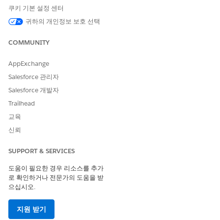
쿠키 기본 설정 센터
을 참조하세요.
귀하의 개인정보 보호 선택
이 템플릿에는 인테이크 또는 처리를 위한 사전 구성된 통합이 포함
COMMUNITY
되어 있지 않습니다. Flow Builder를 사용하여 요청을 수집하고 처
리하는 방법을 정의하는 커넥터를 사용하여 사용자 정의 플로를 만
듭니다.
AppExchange
Salesforce 관리자
Salesforce 개발자
Trailhead
이 기사를 통해 문제를 해결했습니까?
개선을 위한 의견을 보내주세요.
교육
신뢰
예
아니요
SUPPORT & SERVICES
도움이 필요한 경우 리소스를 추가
로 확인하거나 전문가의 도움을 받
으십시오.
지원 받기