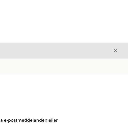
Stäng
Stäng
nkta e-postmeddelanden eller