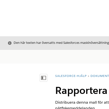
Stäng
Den här texten har översatts med Salesforces maskinöversättnin
SALESFORCE-HJÄLP
DOKUMEN
Du är här:
Visa innehållsförteckning
Rapportera 
Distribuera denna mall för at
nätfiskemeddelanden.