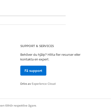
ekt och granskningsbart
SUPPORT & SERVICES
Behöver du hjälp? Hitta fler resurser eller
kontakta en expert.
Få support
ddelandet.
postmeddelandet.
Drivs av
Experience Cloud
a ett flöde i Flow Builder för att
en tillhör respektive ägare.
.