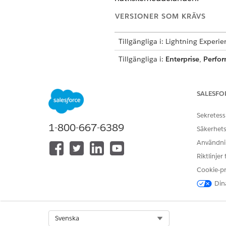
VERSIONER SOM KRÄVS
Tillgängliga i: Lightning Experi
Tillgängliga i:
Enterprise
,
Perfo
Denna mall skapar en service
uppfyllande. Gå igenom vad 
SALESFO
Sekretess
Intagsattribut
1-800-667-6389
Säkerhets
Intagningsformuläret för denn
Användnin
Avsändarens e-postadress: E-
Riktlinjer
Länk klickad: Bekräftelse av 
Cookie-p
Dina
Manuellt uppfyllande
Denna serviceprocess dirigera
Select Org
Svenska
inkludera egen logik, till ex