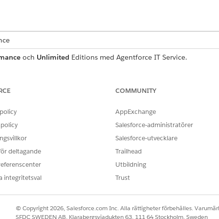
ence
rmance
och
Unlimited
Editions med Agentforce IT Service.
begäranpost som samlar in viktiga användardetaljer för korr
som inkluderas med mallen.
RCE
COMMUNITY
policy
AppExchange
policy
Salesforce-administratörer
a mall samlar in dessa detaljer från medarbetaren:
gsvillkor
Salesforce-utvecklare
postadressen för avsändaren som skickade det misstänkta e-postme
 för deltagande
Trailhead
om användaren klickade på länkar eller bilagor i det misstänkta e-
referenscenter
Utbildning
 integritetsval
Trust
r begäran om manuellt uppfyllande till IT-teamet. Du kan bygg
© Copyright 2026, Salesforce.com Inc. Alla rättigheter förbehålles. Varumärk
empel godkännanden av chefer eller automatiserat uppfyllande
SFDC SWEDEN AB, Klarabergsviadukten 63, 111 64 Stockholm, Sweden