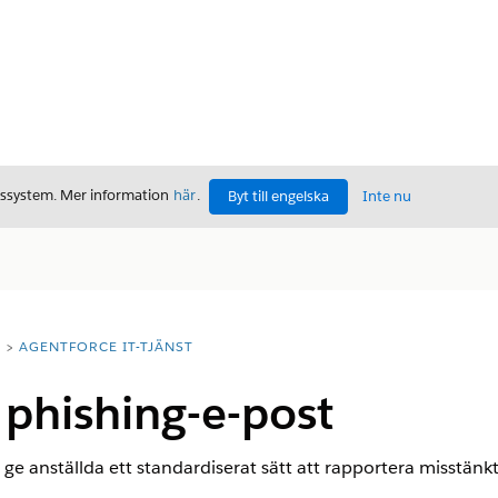
gssystem. Mer information
här
.
Byt till engelska
Inte nu
T
AGENTFORCE IT-TJÄNST
phishing-e-post
t ge anställda ett standardiserat sätt att rapportera misstä