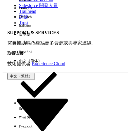
Salesforce 開發人員
Français
經驗
Trailhead
訓練
Deutsch
Trust
Italiano
SUPPORT & SERVICES
日本語
全部清除
完成
需要協助嗎？尋找更多資源或與專家連線。
Español (México)
Español
取得支援
中文（简体）
技術提供者
Experience Cloud
中文（繁體）
Select Org
中文（繁體）
한국어
Русский
沒有結果