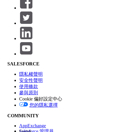
篩選器 (0)
選取篩選
新增
產品區域
SALESFORCE
功能影響
隱私權聲明
安全性聲明
使用條款
參與原則
Cookie 偏好設定中心
版本
您的隱私選擇
COMMUNITY
AppExchange
Salesforce 管理員
English