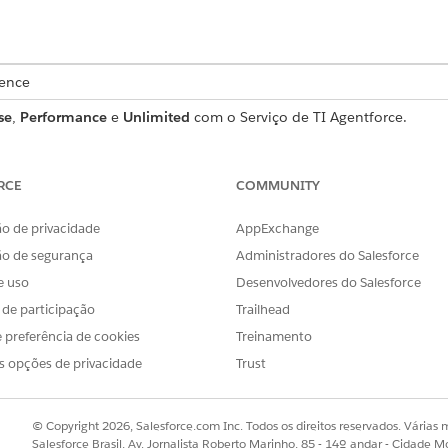
ience
se
,
Performance
e
Unlimited
com o Serviço de TI Agentforce.
 de solicitação de serviço que captura detalhes essenciais 
 que está incluído no modelo.
RCE
COMMUNITY
o de privacidade
AppExchange
ão de segurança
Administradores do Salesforce
a esse modelo captura estes detalhes do funcionário:
e uso
Desenvolvedores do Salesforce
 Uma descrição detalhada da vulnerabilidade de segurança relatada
s de participação
Trailhead
ncia: A data e a hora em que o funcionário identificou pela primei
 preferência de cookies
Treinamento
s opções de privacidade
Trust
o
© Copyright 2026, Salesforce.com Inc. Todos os direitos reservados. Várias m
lui um fluxo de processamento que processa automaticamente 
Salesforce Brasil, Av. Jornalista Roberto Marinho, 85 - 14º andar - Cidade M