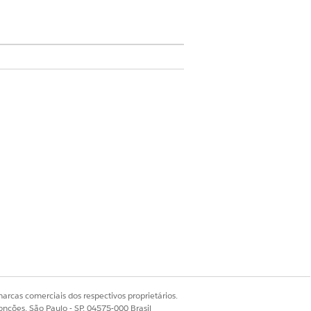
do usuário para um processamento
.
ra vez o problema de segurança ou
arcas comerciais dos respectivos proprietários.
a solicitação de serviço. Você
onções, São Paulo - SP, 04575-000 Brasil