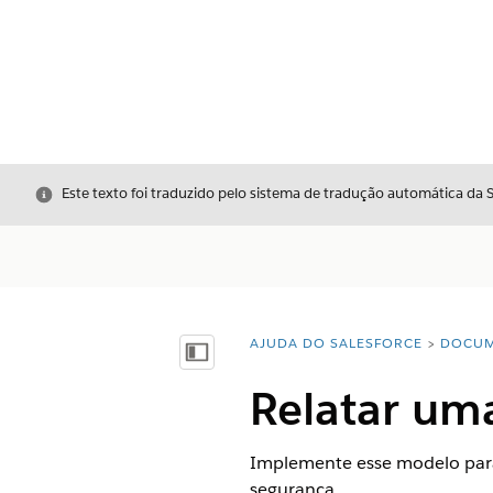
Fechar
Este texto foi traduzido pelo sistema de tradução automática da 
AJUDA DO SALESFORCE
DOCUM
Você está aqui:
Mostrar índice
Relatar um
Implemente esse modelo para 
segurança.