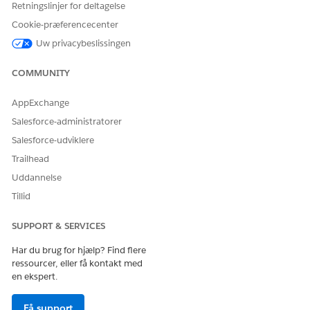
er relevante for undtagelsesanmodningen.
Retningslinjer for deltagelse
Cookie-præferencecenter
Automatiseret fuldførelse
Uw privacybeslissingen
Denne serviceproces inkluderer et fuldførelsesforløb, der
automatisk behandler serviceanmodningen. Du kan udvide
COMMUNITY
dette forløb i Flow Builder til at inkludere tilpasset logik, f.eks.
automatiserede managergodkendelser eller lagerkontroller.
AppExchange
Salesforce-administratorer
Salesforce-udviklere
Trailhead
Efter managergodkendelse udløser forløbet
BEMÆRK
Uddannelse
automatiserede styringsarbejdsflows for at gennemse
Tillid
undtagelsen og registrere den endelige beslutning.
SUPPORT & SERVICES
Integration
Har du brug for hjælp? Find flere
ressourcer, eller få kontakt med
Denne skabelon integreres med GRC-systemer (governance,
en ekspert.
risk og compliance) for at understøtte automatiseret
undtagelsessporing og gennemgang.
Få support