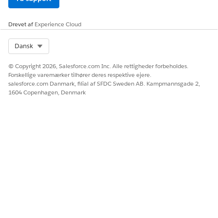
Drevet af
Experience Cloud
LØSTE DENNE ARTIKEL DIT PROBLEM?
Giv os besked, så vi kan forbedre os!
Select Org
Dansk
Ja
Nej
© Copyright 2026, Salesforce.com Inc. Alle rettigheder forbeholdes.
Forskellige varemærker tilhører deres respektive ejere.
salesforce.com Danmark, filial af SFDC Sweden AB. Kampmannsgade 2,
1604 Copenhagen, Denmark