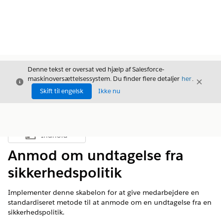
Denne tekst er oversat ved hjælp af Salesforce-
maskinoversættelsessystem. Du finder flere detaljer
her
.
Luk
Luk
Luk
Skift til engelsk
Ikke nu
Indhold
Vis indholdsfortegnelse
Anmod om undtagelse fra
sikkerhedspolitik
Implementer denne skabelon for at give medarbejdere en
standardiseret metode til at anmode om en undtagelse fra en
sikkerhedspolitik.