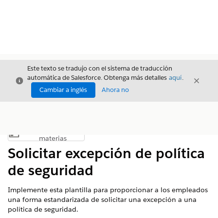
Este texto se tradujo con el sistema de traducción
automática de Salesforce. Obtenga más detalles
aquí
.
Cerrar
Cerrar
Cerrar
Cambiar a inglés
Ahora no
Índice de
Mostrar índice de materias
materias
Solicitar excepción de política
de seguridad
Implemente esta plantilla para proporcionar a los empleados
una forma estandarizada de solicitar una excepción a una
política de seguridad.