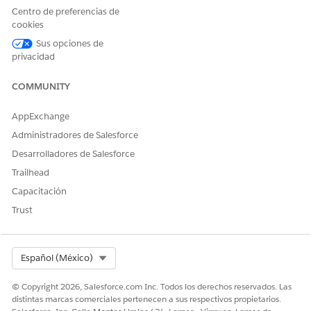
Información adicional: Cualquier información adicional
Centro de preferencias de
relevante para la solicitud de excepción.
cookies
Sus opciones de
Realización automatizada
privacidad
Este proceso de servicio incluye un flujo de realización que
procesa automáticamente la solicitud de servicio. Puede
COMMUNITY
ampliar este flujo en Flow Builder para incluir lógica
personalizada, como aprobaciones de gestor automatizadas o
AppExchange
comprobaciones de inventario.
Administradores de Salesforce
Desarrolladores de Salesforce
Trailhead
Capacitación
Tras la aprobación del gestor, el flujo desencadena
NOTA
Trust
flujos de trabajo de gobernanza automatizados para revisar
la excepción y registrar la decisión final.
Select Org
Español (México)
Integración
© Copyright 2026, Salesforce.com Inc. Todos los derechos reservados. Las
distintas marcas comerciales pertenecen a sus respectivos propietarios.
Esta plantilla se integra con sistemas de gobernanza, riesgo y