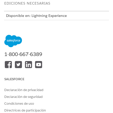
EDICIONES NECESARIAS
Disponible en: Lightning Experience
Disponible en: Ediciones
Enterprise
,
Performance
y
Unlimited
con Agentforce IT Service.
Esta plantilla crea un registro de solicitud de servicio que
captura detalles de usuario esenciales para una realización
precisa y auditable. Revise lo que se incluye con la plantilla.
1-800-667-6389
Atributos de admisión
El formulario de admisión para esta plantilla captura estos
detalles del empleado:
SALESFORCE
Detalles de excepción: Los detalles específicos, el ámbito y
la duración de la excepción de política de seguridad
Declaración de privacidad
solicitada.
Declaración de seguridad
Justificación de negocio: El motivo de negocio de la
excepción, proporcionado para respaldar la evaluación de
Condiciones de uso
riesgo.
Directrices de participación