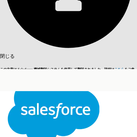
目次を表示
目次
検索
閉じる
この文章は Salesforce 機械翻訳システムを使用して翻訳されました。詳細は
こちら
をご参
英語に切り替える
今はしません
照ください。
閉じる
閉じる