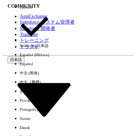
COMMUNITY
Italiano
AppExchange
Salesforce システム管理者
Salesforce 開発者
環境
Trailhead
トレーニング
Select Org
日本語
トラスト
Español (México)
日本語
Español
すべてクリア
完了
中文 (简体)
中文（繁體）
한국어
Русский
Português (Brasil)
Suomi
Dansk