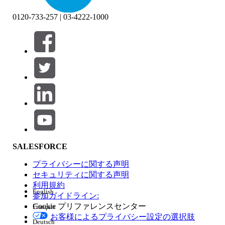
0120-733-257 | 03-4222-1000
絞り込み条件 (0)
絞り込み条件を選択
追加
製品エリア
SALESFORCE
機能の影響
プライバシーに関する声明
セキュリティに関する声明
利用規約
English
参加ガイドライン:
Cookie プリファレンスセンター
Français
エディション
お客様によるプライバシー設定の選択肢
Deutsch