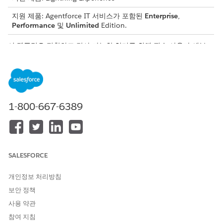
지원 제품: Agentforce IT 서비스가 포함된
Enterprise
,
Performance
및
Unlimited
Edition.
이 템플릿은 정확하고 감사 가능한 처리를 위해 필수 사용자 세부
사항을 수집하는 서비스 요청 레코드를 만듭니다. 템플릿에 포함된
내용을 검토합니다.
인테이크 특성
이 템플릿의 인테이크 양식은 직원에게 다음 세부 사항을 수집합니
1-800-667-6389
다.
예외 세부 사항: 요청된 보안 정책 예외의 특정 세부 사항, 범위
및 기간입니다.
비즈니스 근거: 위험 평가를 지원하기 위해 제공된 예외의 비즈
SALESFORCE
니스 이유입니다.
추가 정보: 예외 요청과 관련된 모든 추가 정보입니다.
개인정보 처리방침
보안 정책
자동 처리
사용 약관
이 서비스 프로세스에는 서비스 요청을 자동으로 처리하는 처리 플
참여 지침
로가 포함되어 있습니다. Flow Builder에서 이 플로를 확장하여 자