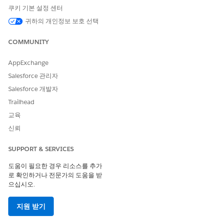
동 관리자 승인 또는 재고 점검과 같은 사용자 정의 논리를 포함할
쿠키 기본 설정 센터
수 있습니다.
귀하의 개인정보 보호 선택
COMMUNITY
AppExchange
관리자 승인을 마친 후 플로가 예외를 검토하고 최종 결정을
노트
Salesforce 관리자
기록하기 위해 자동화된 거버넌스 워크플로를 트리거합니다.
Salesforce 개발자
Trailhead
을 참조하세요.
교육
이 템플릿은 거버넌스, 위험, 규정 준수(GRC) 시스템과 통합되어 자
신뢰
동 예외 추적 및 검토를 지원합니다.
SUPPORT & SERVICES
도움이 필요한 경우 리소스를 추가
로 확인하거나 전문가의 도움을 받
이 기사를 통해 문제를 해결했습니까?
으십시오.
개선을 위한 의견을 보내주세요.
지원 받기
예
아니요