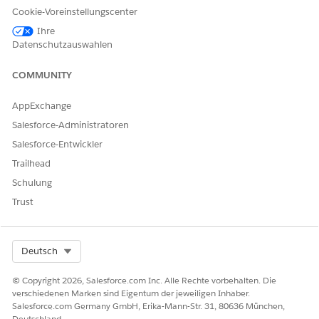
Stockwerk: Die Stockwerknummer des Servicestandorts.
Cookie-Voreinstellungscenter
Schreibtischnummer: Der spezifische Schreibtisch- oder
Ihre
Arbeitsplatzkennzeichner für die Serviceanforderung.
Datenschutzauswahlen
Manuelle Abwicklung
COMMUNITY
Dieser Serviceprozess leitet die Anforderung zur manuellen
AppExchange
Abwicklung an das IT-Team weiter. Sie können einen Flow in
Flow Builder erstellen, um benutzerdefinierte Logik wie
Salesforce-Administratoren
Manager-Genehmigungen oder die automatisierte
Salesforce-Entwickler
Abwicklung einzuschließen.
Trailhead
Integration
Schulung
Trust
Diese Vorlage enthält keine vorkonfigurierten Integrationen
für die Aufnahme oder Abwicklung. Verwenden Sie Flow
Builder, um benutzerdefinierte Flows mit Konnektoren zu
erstellen, die definieren, wie die Anforderung erfasst und
Select Org
Deutsch
erfüllt wird.
© Copyright 2026, Salesforce.com Inc. Alle Rechte vorbehalten. Die
verschiedenen Marken sind Eigentum der jeweiligen Inhaber.
Salesforce.com Germany GmbH, Erika-Mann-Str. 31, 80636 München,
Deutschland