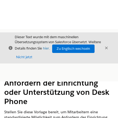
Dieser Text wurde mit dem maschinellen
Übersetzungssystem von Salesforce übersetzt. Weitere
Schließen
Schli
Details finden Sie
hier
.
Zu Englisch wechseln
Schließ
Nicht jetzt
Inhalt
Inhalt anzeigen
Anfordern der Einrichtung
oder Unterstützung von Desk
Phone
Stellen Sie diese Vorlage bereit, um Mitarbeitern eine
standardisierte Möglichkeit zum Anfordern der Einrichtung