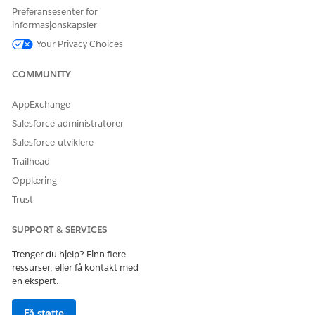
Distribuer en IT-tjenestemal fra den forente katalogen for
Preferansesenter for
informasjonskapsler
å opprette og aktivere en tjenesteprosess for de ansatte.
Etter installering kan du se gjennom inntaksskjemaene,
Your Privacy Choices
konfigurere innfrielsesflyter og legge til prosessen i en
katalog som er synlig i ansattportalen.
COMMUNITY
AppExchange
Salesforce-administratorer
HJALP DENNE ARTIKKELEN MED Å LØSE PROBLEMET DITT?
Salesforce-utviklere
La oss få vite det slik at vi kan forbedre!
Trailhead
Opplæring
Ja
Nei
Trust
SUPPORT & SERVICES
Trenger du hjelp? Finn flere
ressurser, eller få kontakt med
en ekspert.
Få støtte