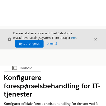
Denne teksten er oversatt med Salesforce
maskinoversettingssystem. Flere detaljer
her
.
Avslutt
Avslut
Avslutt
Bytt til engelsk
Ikke nå
Innhold
Vis innholdsfortegnelse
Konfigurere
forespørselsbehandling for IT-
tjenester
Konfigurer effektiv forespørselsbehandling for firmaet ved å