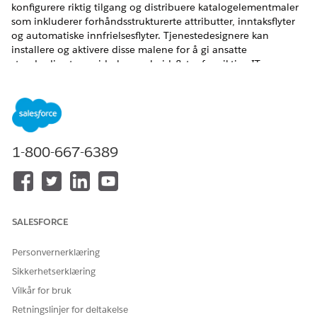
konfigurere riktig tilgang og distribuere katalogelementmaler
som inkluderer forhåndsstrukturerte attributter, inntaksflyter
og automatiske innfrielsesflyter. Tjenestedesignere kan
installere og aktivere disse malene for å gi ansatte
standardiserte, reviderbare arbeidsflyter for viktige IT- og
fasilitetstjenester.
NØDVENDIGE UTGAVER
Tilgjengelig i Lightning Experience
1-800-667-6389
Tilgjengelig i
Enterprise
,
Performance
og
Unlimited
Edition
med Agentforce IT Service.
Be om behandlingstillatelser for IT-tjenester
For å kunne konfigurere, behandle, innfri og be om IT-
SALESFORCE
tjenesteforespørsler må administratorer,
kundestøtterepresentanter og brukere ha spesifikke
Personvernerklæring
tillatelsessett og brukertillatelser. Med disse tillatelsene
Sikkerhetserklæring
kan brukere få tilgang til den forente katalogen, installere
maler og konfigurere tredjeparts integrasjoner.
Vilkår for bruk
Retningslinjer for deltakelse
Installere og aktivere tjenestekatalogmaler