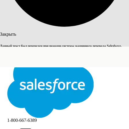
Поиск
Закрыть
Данный текст был переведен при помощи системы машинного перевода Salesforce.
Переключить на английский
Дополнительные сведения см.
здесь
.
Не сейчас
Закрыть
Закрыть
1-800-667-6389