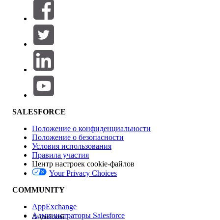
Фильтры (0)
ВЫБРАТЬ ФИЛЬТРЫ
Добавить
Область продуктов
Влияние на функции
SALESFORCE
Положение о конфиденциальности
Положение о безопасности
Условия использования
Правила участия
Центр настроек cookie-файлов
Your Privacy Choices
Версия
COMMUNITY
AppExchange
Администраторы Salesforce
Английский