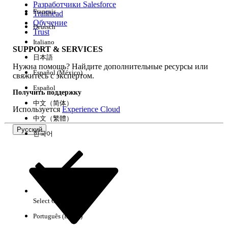
Разработчики Salesforce
Français
Trailhead
Возможности
Обучение
Deutsch
Trust
Italiano
SUPPORT & SERVICES
日本語
Нужна помощь? Найдите дополнительные ресурсы или
Очистить все
Готово
Español (México)
свяжитесь с экспертом.
Español
Получить поддержку
中文（简体）
Используется
Experience Cloud
中文（繁體）
Русский
한국어
Select Org
Русский
Português (Brasil)
Результаты отсутствуют