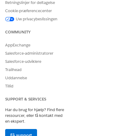
Retningslinjer for deltagelse
Anmodningsstyring i et it-servicevirksomhed
Cookie-præferencecenter
Jane, en softwareingeniør, er en medarbejder hos
Cumulus Bank, der bruger medarbejderportalen og Slack
Uw privacybeslissingen
til at få servicelevering fra hendes firma. Dette eksempel
følger Jane, når hun bruger forskellige serviceleveringsstier
COMMUNITY
til at reservere et konferencelokale og opgradere sin
virtuelle maskine.
AppExchange
Salesforce-administratorer
Salesforce-udviklere
Trailhead
LØSTE DENNE ARTIKEL DIT PROBLEM?
Uddannelse
Giv os besked, så vi kan forbedre os!
Tillid
Ja
Nej
SUPPORT & SERVICES
Har du brug for hjælp? Find flere
ressourcer, eller få kontakt med
en ekspert.
Få support