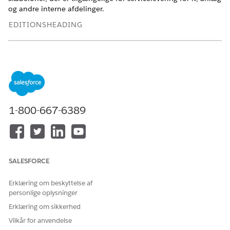
og andre interne afdelinger.
EDITIONSHEADING
Tilgængelig i: Lightning Experience
Tilgængelig i:
Enterprise
,
Performance
og
Unlimited
Edition
med Agentforce IT Service.
IT-forbindelsesbibliotek
1-800-667-6389
Gennemse de forbindelser, der er tilgængelige for IT-
anmodningsstyring for at forstå, hvilke udløsere og
handlinger de understøtter.
IT-servicekatalogbibliotek
Udforsk de tilgængelige serviceskabeloner for at opbygge
SALESFORCE
et katalog over it-tilbud for dine medarbejdere. Biblioteket
leverer skabeloner med prækonfigurerede attributter og
Erklæring om beskyttelse af
registreringsforløb for almindelige områder, f.eks.
personlige oplysninger
hardware, software og faciliteter. Flere skabeloner
Erklæring om sikkerhed
inkluderer også automatiserede fuldførelsesforløb, som
Vilkår for anvendelse
du kan tilpasse, så de opfylder dit firmas specifikke krav.