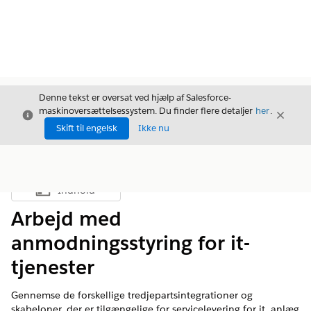
Denne tekst er oversat ved hjælp af Salesforce-
maskinoversættelsessystem. Du finder flere detaljer
her
.
Luk
Luk
Luk
Skift til engelsk
Ikke nu
Indhold
Vis indholdsfortegnelse
Arbejd med
anmodningsstyring for it-
tjenester
Gennemse de forskellige tredjepartsintegrationer og
skabeloner, der er tilgængelige for servicelevering for it, anlæg