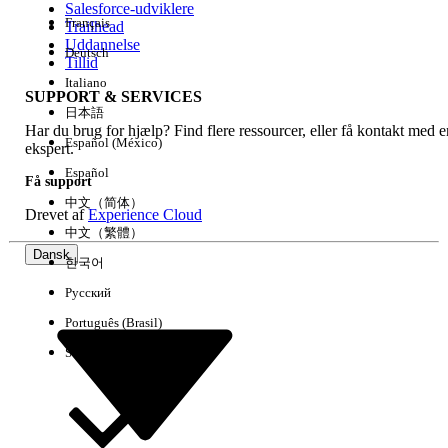
Salesforce-udviklere
Français
Trailhead
Experience
Uddannelse
Deutsch
Tillid
Italiano
SUPPORT & SERVICES
日本語
Har du brug for hjælp? Find flere ressourcer, eller få kontakt med e
Ryd alle
Udført
Español (México)
ekspert.
Español
Få support
中文（简体）
Drevet af
Experience Cloud
中文（繁體）
Dansk
한국어
Русский
Português (Brasil)
Suomi
Ingen resultater