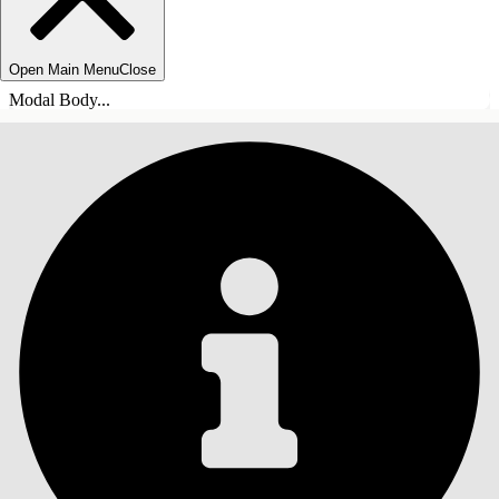
Open Main Menu
Close
Modal Body...
INDHOLD
Søg
Vis indholdsfortegnelse
Indhold