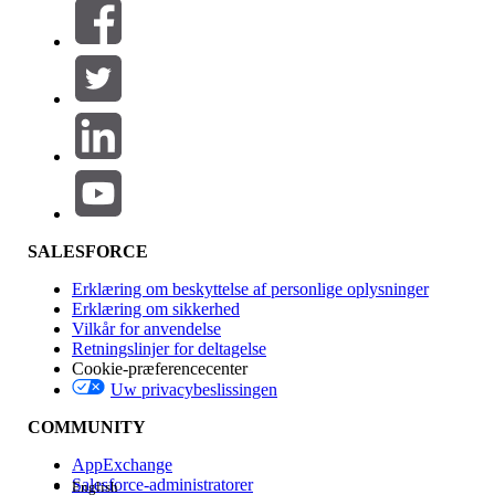
Filtre (0)
VÆLG FILTRE
Tilføj
Produktområde
Funktionspåvirkning
SALESFORCE
Erklæring om beskyttelse af personlige oplysninger
Erklæring om sikkerhed
Vilkår for anvendelse
Retningslinjer for deltagelse
Cookie-præferencecenter
Uw privacybeslissingen
Version
COMMUNITY
AppExchange
Salesforce-administratorer
English