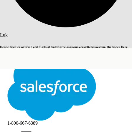
Søg
Luk
Denne tekst er oversat ved hjælp af Salesforce-maskinoversættelsessystem. Du finder flere
Skift til engelsk
Ikke nu
detaljer
her
.
Luk
Luk
1-800-667-6389