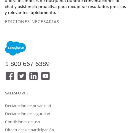
utiliza los índices de búsqueda durante conversaciones de
chat y asistencia proactiva para recuperar resultados precisos
y relevantes rápidamente.
EDICIONES NECESARIAS
Disponible en: Lightning Experience
Disponible en:
Enterprise
Edition y
Unlimited
Edition con
Agentforce IT Service.
1-800-667-6389
Crear un índice de búsqueda para solicitud de cambio
para servicios de TI
Cree una transmisión de datos desde su organización de
Salesforce, asigne los datos al modelo de datos apropiado
y luego cree un índice de búsqueda para hacer que sus
SALESFORCE
datos de solicitud de cambio sean utilizables para
funciones de IA que utilizan
Data 360
.
Declaración de privacidad
Crear un índice de búsqueda de incidentes para servicios
Declaración de seguridad
de TI
Condiciones de uso
Cree una transmisión de datos desde su organización de
Salesforce, asigne los datos al modelo de datos apropiado
Directrices de participación