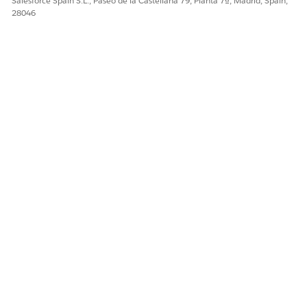
Salesforce Spain S.L., Paseo de la Castellana 79, Planta 7ª, Madrid, Spain,
¿RESOLVIÓ ESTE ARTÍCULO SU PROBLEMA?
28046
¡Háganos saber cómo podemos mejorar!
Sí
No