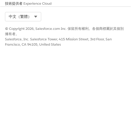
技術提供者
Experience Cloud
Select Org
中文（繁體）
© Copyright 2026, Salesforce.com Inc. 保留所有權利。各個商標屬於其個別
擁有者。
Salesforce, Inc. Salesforce Tower, 415 Mission Street, 3rd Floor, San
Francisco, CA 94105, United States