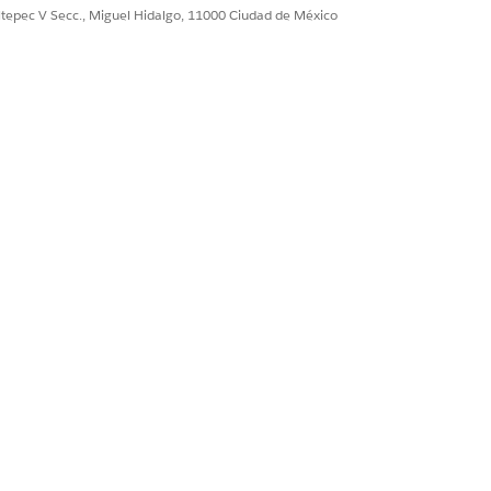
a paso.
ultepec V Secc., Miguel Hidalgo, 11000 Ciudad de México
e al usuario servicePlanner un permiso
nalizado que incluya los campos Leer,
dos y Ver todos los registros del
o Incidente.
Sí
No