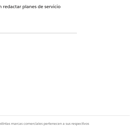
 redactar planes de servicio
AS
un asistente de servicio utilizando la
illa Asistente de servicio ITSM
force y agrega el componente
ente de servicio a un formato de
a de registro Incidente.
a el Asistente de servicio en un
ente desde la investigación hasta la
istintas marcas comerciales pertenecen a sus respectivos
ución para obtener un plan de acción