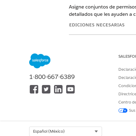
Asigne conjuntos de permisos
detallados que les ayuden a cl
EDICIONES NECESARIAS
Disponible en: Lightning Experi
Disponible en:
Enterprise
Editio
SALESFO
FUNCIÓN
Declaraci
1-800-667-6389
Administrador
Declaraci
Condicio
Directric
Centro de
Sus
Relleno de TI
Select Org
Español (México)