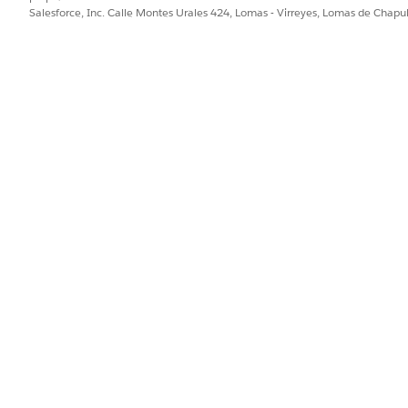
paso 
Salesforce, Inc. Calle Montes Urales 424, Lomas - Virreyes, Lomas de Chap
Usuario Planificador de servicio
Asign
perso
Ver to
objet
PROBLEMA?
ejorar!