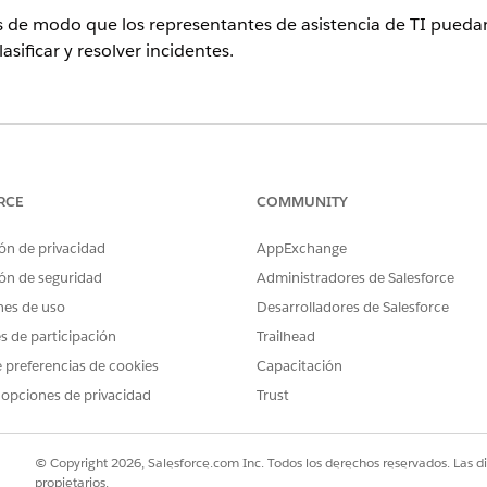
 de modo que los representantes de asistencia de TI puedan
asificar y resolver incidentes.
ence
n y
Unlimited
Edition con Agentforce IT Service.
RCE
COMMUNITY
PERMISOS DE USUARIO NECESARIOS
TARE
ón de privacidad
AppExchange
Generador de Planificador de servicio
Crea 
ón de seguridad
Administradores de Salesforce
Arquitecto de Data Cloud
plant
nes de uso
Desarrolladores de Salesforce
Administrador predeterminado de
Agent
Agentforce
Asist
es de participación
Trailhead
Utilizar acciones proactivas para
págin
 preferencias de cookies
Capacitación
servicios de TI
Relleno de incidentes
 opciones de privacidad
Trust
Usuario Planificador de servicio
Utiliz
Acceder a agente predeterminado de
incid
© Copyright 2026, Salesforce.com Inc. Todos los derechos reservados. Las d
Agentforce
resol
propietarios.