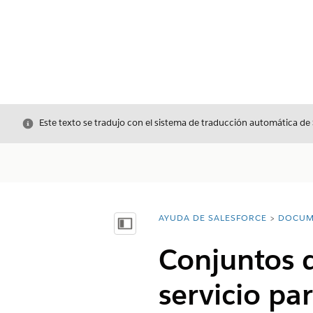
Cerrar
Este texto se tradujo con el sistema de traducción automática de
AYUDA DE SALESFORCE
DOCUM
Usted está aquí:
Mostrar índice de materias
Conjuntos d
servicio pa