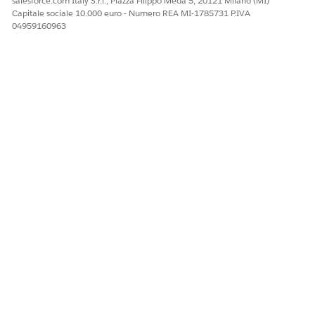
salesforce.com Italy S.r.l., Piazza Filippo Meda 5, 20121 Milano (MI)
per l'oggetto
Capitale sociale 10.000 euro - Numero REA MI-1785731 P.IVA
Incidente.
04959160963
QUESTO ARTICOLO HA RISOLTO IL PROBLEMA?
Facci sapere, così possiamo migliorare!
Sì
No