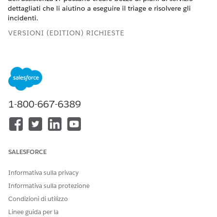
dettagliati che li aiutino a eseguire il triage e risolvere gli
incidenti.
VERSIONI (EDITION) RICHIESTE
Disponibile nelle versioni: Lightning Experience
Disponibile in:
Enterprise
Edition e
Unlimited
Edition con
Agentforce IT Service.
1-800-667-6389
RUOLO
AUTORIZZAZIONI
OPERAZIONI
UTENTE
NECESSARIE
Amministratore
Generatore
Crea un assistente
pianificatore
di servizio
SALESFORCE
servizi
utilizzando il
Architetto
modello
Informativa sulla privacy
Data Cloud
Assistente di
Amministrator
servizio ITSM
Informativa sulla protezione
e predefinito
Agentforce e
Condizioni di utilizzo
Agentforce
aggiunge il
Utilizzo di
componente
Linee guida per la