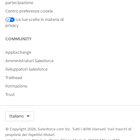
azioni
Assistente di
partecipazione
proattive per i
servizio a un
Centro preferenze cookie
servizi IT
layout di pagina
Responsabile
record Incidente.
Le tue scelte in materia di
incidenti
privacy
Evasore IT
Utente
Utilizza
COMMUNITY
pianificatore
l'Assistente di
servizi
assistenza per un
AppExchange
Accesso
incidente,
all'agente
dall'indagine alla
Amministratori Salesforce
predefinito
risoluzione, per
Sviluppatori Salesforce
Agentforce
ottenere un piano
d'azione
Trailhead
dettagliato.
Formazione
Dipendente
Utente
Assegnare
Trust
pianificatore
all'utente
servizi
servicePlanner
un'autorizzazione
personalizzata
Select Org
Italiano
che includa i
campi Lettura,
© Copyright 2026, Salesforce.com Inc. Tutti i diritti riservati. Vari marchi di
Visualizza tutto e
proprietà dei rispettivi titolari.
Visualizza tutto