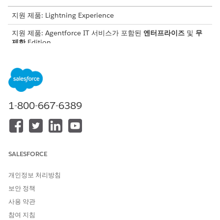
지원 제품: Lightning Experience
지원 제품: Agentforce IT 서비스가 포함된
엔터프라이즈
및
무
제한
Edition.
역할
필요한 사용자 권한
작업
관리자
서비스 플래너
Agentforce ITSM
Service Assistant
빌더
템플릿을 사용하여
Data Cloud 아
1-800-667-6389
서비스 도우미를 만
키텍처
들고 서비스 도우미
Agentforce 기
구성 요소를 사고
본 관리자
레코드 페이지 레이
IT 서비스에 사
아웃에 추가합니다.
전 예방적 작업
SALESFORCE
사용
사고 풀필러
개인정보 처리방침
보안 정책
IT 풀필러
서비스 플래너
조사에서 해결까지
사용자
사고에 대한 서비스
사용 약관
Agentforce 기
도우미를 사용하여
참여 지침
본 에이전트 액
단계별 작업 계획을