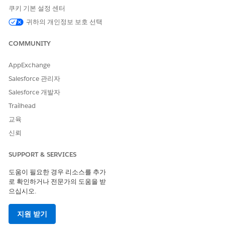
쿠키 기본 설정 센터
세스
확인합니다.
귀하의 개인정보 보호 선택
Employee
서비스 플래너 사용
servicePlanner 사
자
용자에게 사고 개체
COMMUNITY
에 대한 읽기, 모두
보기 필드, 모든 레
AppExchange
코드 보기가 포함된
Salesforce 관리자
사용자 정의 권한을
할당합니다.
Salesforce 개발자
Trailhead
교육
신뢰
이 기사를 통해 문제를 해결했습니까?
개선을 위한 의견을 보내주세요.
SUPPORT & SERVICES
예
아니요
도움이 필요한 경우 리소스를 추가
로 확인하거나 전문가의 도움을 받
으십시오.
지원 받기