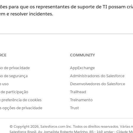
ões para que os representantes de suporte de TI possam cri
em e resolver incidentes.
ience
se
e
Unlimited
com Serviço de TI Agentforce.
RCE
COMMUNITY
PERMISSÕES DE USUÁRIO NECESSÁRIAS
TARE
o de privacidade
AppExchange
Criador do planejador de serviços
Cria 
ão de segurança
Administradores do Salesforce
Arquiteto do Data Cloud
model
e uso
Desenvolvedores do Salesforce
Administrador padrão do Agentforce
adici
Usar ações proativas para serviços de TI
um la
s de participação
Trailhead
Processador de incidente
Incid
 preferência de cookies
Treinamento
s opções de privacidade
Trust
Usuário do planejador de serviços
Usa o
Acessar Agente padrão do Agentforce
inves
plano
© Copyright 2026, Salesforce.com Inc. Todos os direitos reservados. Várias m
Usuário do planejador de serviços
Atrib
Salesforce Brasil, Av. Jornalista Roberto Marinho, 85 - 14º andar - Cidade M