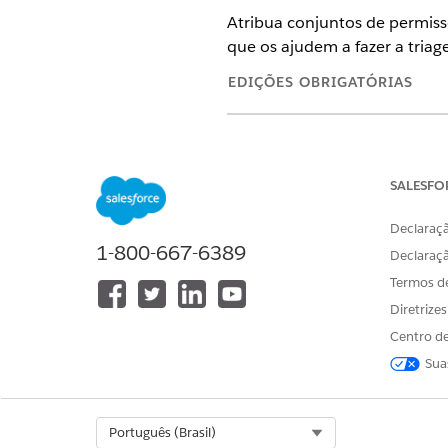
Atribua conjuntos de permiss
que os ajudem a fazer a triag
EDIÇÕES OBRIGATÓRIAS
Disponível em: Lightning Exper
Disponível em: Edições
Enterpri
SALESFO
PAPEL
Declaraçã
1-800-667-6389
Administrador
Declaraç
Termos d
Diretrize
Centro de
Sua
Processador de TI
Select Org
Português (Brasil)
Funcionário