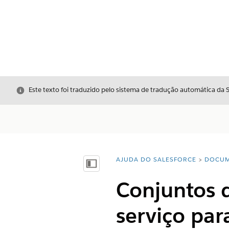
Fechar
Este texto foi traduzido pelo sistema de tradução automática da 
AJUDA DO SALESFORCE
DOCUM
Você está aqui:
Mostrar índice
Conjuntos d
serviço par