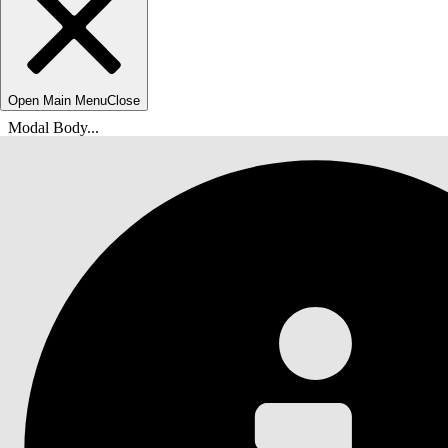
Open Main Menu
Close
Modal Body...
위치:
Salesforce 도움말
문서
Agentforce IT 서비스