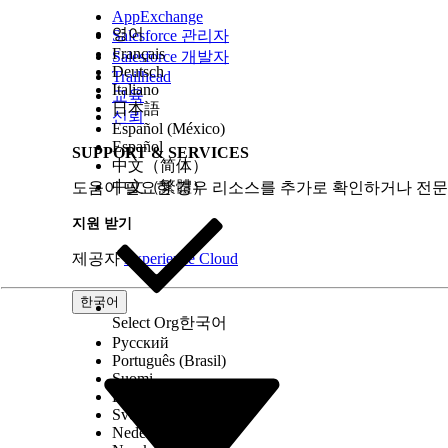
AppExchange
영어
Salesforce 관리자
Français
Salesforce 개발자
Deutsch
Trailhead
Italiano
교육
日本語
신뢰
Español (México)
Español
SUPPORT & SERVICES
中文（简体）
中文（繁體）
도움이 필요한 경우 리소스를 추가로 확인하거나 전문
지원 받기
제공자
Experience Cloud
한국어
Select Org
한국어
Русский
Português (Brasil)
Suomi
Dansk
Svenska
Nederlands