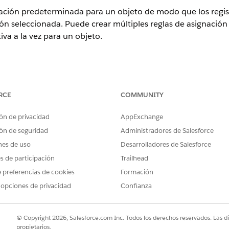
nación predeterminada para un objeto de modo que los regis
ción seleccionada. Puede crear múltiples reglas de asignación
iva a la vez para un objeto.
ence
RCE
COMMUNITY
rise
,
Performance
y
Unlimited
con Agentforce IT Service.
ón de privacidad
AppExchange
ión, vaya a
Agentic IT Service Desk
.
cios
de TI desde el menú de navegación.
ón de seguridad
Administradores de Salesforce
rvicios de TI, haga clic en
Activar reglas de asignación
.
nes de uso
Desarrolladores de Salesforce
es de participación
Trailhead
que desea asociar la regla de asignación.
 preferencias de cookies
Formación
 opciones de privacidad
Confianza
© Copyright 2026, Salesforce.com Inc. Todos los derechos reservados. Las d
propietarios.