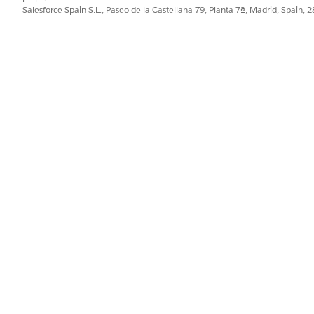
Salesforce Spain S.L., Paseo de la Castellana 79, Planta 7ª, Madrid, Spain, 
ombre de regla
de asignación, seleccione una regla de asignación
a de asignación, los registros para el objeto seleccionado ya
nada.
ación que creó desde el menú desplegable
Nombre de regla
de asig
PROBLEMA?
ejorar!