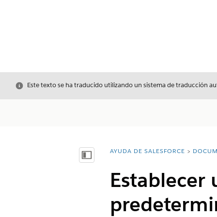
Cerrar
Este texto se ha traducido utilizando un sistema de traducción a
AYUDA DE SALESFORCE
DOCUM
Usted está aquí:
Mostrar índice de materias
Establecer 
predetermin