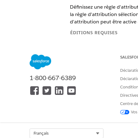
Définissez une règle d'attrib
la règle d'attribution sélecti
d'attribution peut être active 
ÉDITIONS REQUISES
Disponible avec : Lightning Exp
SALESFO
Disponible avec : éditions
Enter
Déclarati
Dans le Lanceur d'applicatio
1-800-667-6389
Basculez vers
Attribution de s
Déclaratio
Dans la page Attribution de se
Conditions
Sélectionnez
Gérer
.
Directive
Sélectionnez l'objet auquel vo
Vous pouvez sélectionner par
Centre de
Incident
Vos
Problem
Demande de modificatio
Version
Select Org
Français
Demande de service