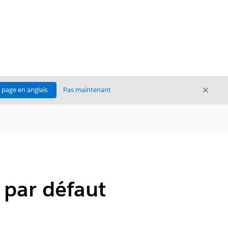
Ferme
a page en anglais
Pas maintenant
Fermer
n par défaut