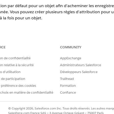
ution par défaut pour un objet afin d'acheminer les enregist
onnée. Vous pouvez créer plusieurs règles d'attribution pour 
à la fois pour un objet.
erience
RCE
COMMUNITY
prise
,
Performance
et
Unlimited
avec Agentforce IT Service.
on de confidentialité
AppExchange
n, accédez à
Agentic IT Service Desk
.
ervices
informatiques depuis le menu de navigation.
n relative à la sécurité
Administrateurs Salesforce
rvices TI, cliquez sur
Activer les règles
d'attribution.
 d’utilisation
Développeurs Salesforce
s de participation
Trailhead
us souhaitez associer la règle d'attribution.
mi :
 préférence des cookies
Formation
 choix en matière de confidentialité
Confiance
n
© Copyright 2026, Salesforce.com Inc. Tous droits réservés. Les autres marqu
Salesforce.com France SAS – 3 Avenue Octave Gréard – 75007 Paris