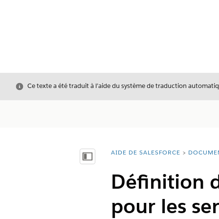
Fermer
Ce texte a été traduit à l’aide du système de traduction automatiq
AIDE DE SALESFORCE
DOCUME
Vous êtes ici :
Afficher la table des matières
Définition 
pour les se