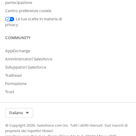
partecipazione
Problema
Richiesta di modifica
Centro preferenze cookie
Rilascio
Le tue scelte in materia di
Richiesta di servizio
privacy
Dall'elenco a discesa
Nome regola assegnazione
,
COMMUNITY
selezionare una regola di assegnazione o rimuovere una
mappatura di una regola di assegnazione esistente.
AppExchange
Quando si seleziona Nessuna regola di assegnazione, i
record per l'oggetto selezionato non vengono più
Amministratori Salesforce
instradati utilizzando una regola di assegnazione
Sviluppatori Salesforce
predefinita.
Trailhead
Selezionare la regola di assegnazione creata dall'elenco a
Formazione
discesa
Nome regola assegnazione
.
Trust
Salva le modifiche.
Select Org
Italiano
QUESTO ARTICOLO HA RISOLTO IL PROBLEMA?
© Copyright 2026, Salesforce.com Inc. Tutti i diritti riservati. Vari marchi di
Facci sapere, così possiamo migliorare!
proprietà dei rispettivi titolari.