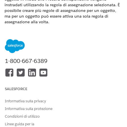
instradati utilizzando la regola di assegnazione selezionata. È
possibile creare più regole di assegnazione per un oggetto,
ma per un oggetto può essere attiva una sola regola di
assegnazione alla volta.
VERSIONI (EDITION) RICHIESTE
Disponibile nelle versioni: Lightning Experience
Disponibile in:
Enterprise
Edition,
Performance
Edition e
Unlimited
Edition con Agentforce IT Service.
1-800-667-6389
Dal Programma di avvio app, accedere ad
Agentic IT
Service Desk
.
Passare a
Assegnazione servizi IT
dal menu di navigazione.
Nella pagina Assegnazione servizi IT, fare clic su
Attiva
SALESFORCE
regole di
assegnazione.
Selezionare
Gestisci
.
Informativa sulla privacy
Selezionare l'oggetto per cui si desidera associare la regola
Informativa sulla protezione
di assegnazione.
Condizioni di utilizzo
È possibile scegliere tra:
Linee guida per la
Incidente