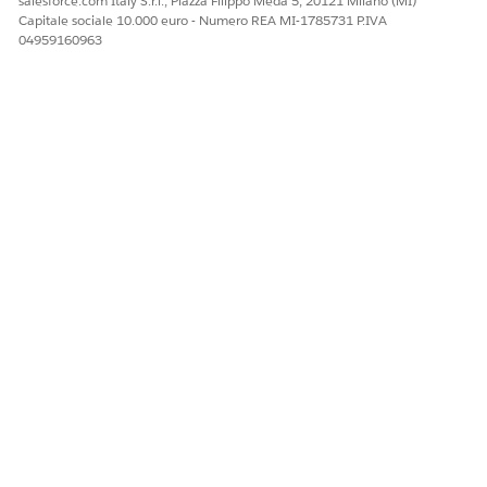
salesforce.com Italy S.r.l., Piazza Filippo Meda 5, 20121 Milano (MI)
Sì
No
Capitale sociale 10.000 euro - Numero REA MI-1785731 P.IVA
04959160963