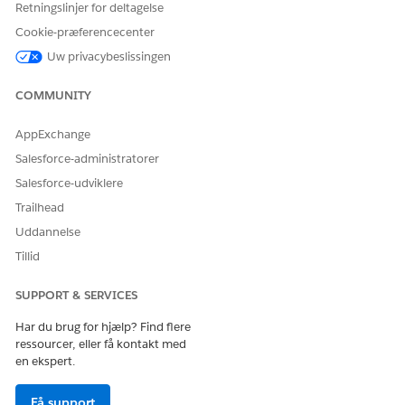
Retningslinjer for deltagelse
Cookie-præferencecenter
LØSTE DENNE ARTIKEL DIT PROBLEM?
Uw privacybeslissingen
Giv os besked, så vi kan forbedre os!
COMMUNITY
Ja
Nej
AppExchange
Salesforce-administratorer
Salesforce-udviklere
Trailhead
Uddannelse
Tillid
SUPPORT & SERVICES
Har du brug for hjælp? Find flere
ressourcer, eller få kontakt med
en ekspert.
Få support