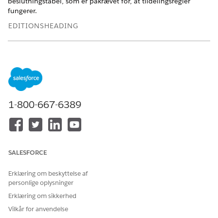
beslutningstabel, som er påkrævet for, at tildelingsregler
fungerer.
EDITIONSHEADING
Tilgængelig i: Lightning Experience
Tilgængelig i:
Enterprise
,
Performance
og
Unlimited
Edition
med Agentforce IT Service.
BRUGERTILLADELSER PÅKRÆVET
1-800-667-6389
Hvis du vil opsætte
Tilpas applikation
tildelingsregler:
Fra Salesforce Go-siden skal du gå til fanen Funktioner og
SALESFORCE
søge efter og vælge
.
Tildelingsregler for it-service
Vælg
Kom i gang
på Tildelingsregler for it-service.
Erklæring om beskyttelse af
Aktiver Tildelingsregler.
personlige oplysninger
Bekræft, at du ønsker at aktivere Tildelingsregler.
Denne handling aktiverer Tildelingsregler sammen med
Erklæring om sikkerhed
Konteksttjeneste og BRE-beslutningstabeladgang.
Vilkår for anvendelse