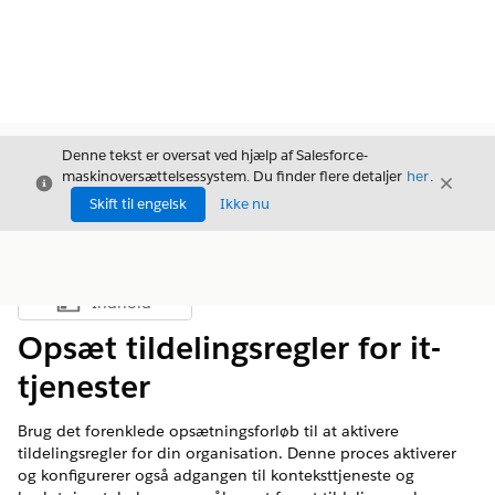
Denne tekst er oversat ved hjælp af Salesforce-
maskinoversættelsessystem. Du finder flere detaljer
her
.
Luk
Luk
Luk
Skift til engelsk
Ikke nu
Indhold
Vis indholdsfortegnelse
Opsæt tildelingsregler for it-
tjenester
Brug det forenklede opsætningsforløb til at aktivere
tildelingsregler for din organisation. Denne proces aktiverer
og konfigurerer også adgangen til konteksttjeneste og