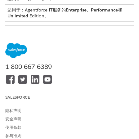
适用于：Agentforce IT服务的
Enterprise
、
Performance
和
Unlimited
Edition。
所需用户权限
设置分配规则：
自定义应用程序
从 Salesforce 转到页面，转到功能选项卡，搜索并选择
IT 服
务分配规则
。
1-800-667-6389
选择 IT 服务分配规则
入门
。
打开分配规则。
确认您想要打开分配规则。
此操作将启用分配规则，以及上下文服务和 BRE 决策表访问权
限。
SALESFORCE
隐私声明
安全声明
本文章是否解决您的问题？
请与我们共享您的想法，以便我们进行改进！
使用条款
参与准则
是
否