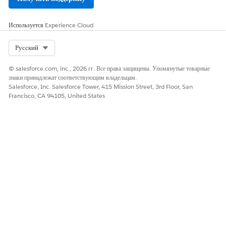
методы внедрения, соответствующие способу внедрения
контроля вашей рабочей группой.
Используется
Experience Cloud
МЕТОД
КОГДА ВКЛЮЧИТЬ
ВНЕДРЕНИЯ
Select Org
Русский
Управление
Внедрите сложную логику управления
внедрением
проверкой, используя классы Apex,
© salesforce.com, inc., 2026 гг. Все права защищены. Упомянутые товарные
посредством Apex
чтобы обеспечить соответствие любого
знаки принадлежат соответствующим владельцам.
действия, выполненного в бизнес-
Salesforce, Inc. Salesforce Tower, 415 Mission Street, 3rd Floor, San
правиле.
Francisco, CA 94105, United States
Управление
Настройте логику управления
внедрением
проверкой посредством механизма
посредством BRE
бизнес-правил и наборов выражений,
чтобы обеспечить соответствие любого
действия, выполненного в бизнес-
правиле.
Контроль
Отслеживайте задачи соответствия
внедрения
непроверки посредством планов
посредством
действий и шаблонов, чтобы
планов действий
обеспечить выполнение всех
обязательных задач.