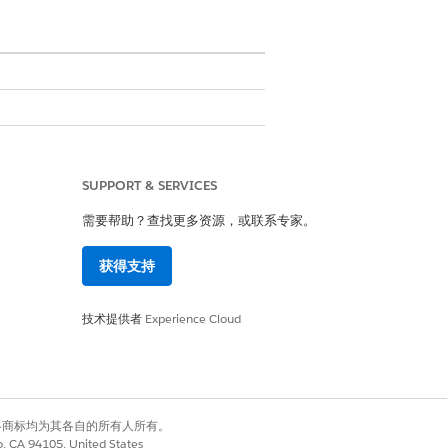
SUPPORT & SERVICES
需要帮助？查找更多资源，或联系专家。
载项）和基于上下文的平台加载项许可
获得支持
合规管理人员创建和版本化合规控制，
M 提示、行动计划或文档核对清单。
技术提供者
Experience Cloud
有权利。其他各商标均为其各自的所有人所有。
co, CA 94105, United States