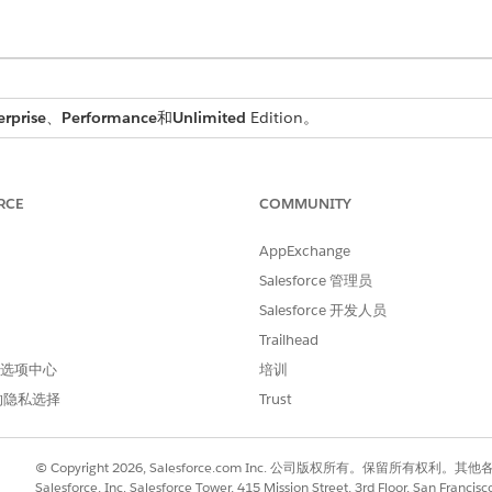
erprise
、
Performance
和
Unlimited
Edition。
所需用户权限
RCE
COMMUNITY
分配权限集：
合规管理员权限集
AppExchange
规员工加载项、事件管理加载项、业务规则引擎（运行时和标准加
ein 生成式 AI。
Salesforce 管理员
Salesforce 开发人员
了一个地方来编写实施您的法规、政策和风险缓解的保护措施。
Trailhead
择最适合每个控制的实施方法，包括业务规则引擎、Apex、LL
 首选项中心
培训
功能
选项卡，然后搜索并选择通过统一风险和合规
加速 Trust
。
的隐私选择
Trust
合规控制
”旁边，单击
转到功能页面
。
© Copyright 2026, Salesforce.com Inc. 公司版权所有。保留所
开与合规团队如何实施控制相匹配的实施方法。
Salesforce, Inc. Salesforce Tower, 415 Mission Street, 3rd Floor, San Francis