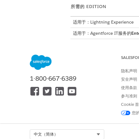
所需的 EDITION
适用于：Lightning Experience
适用于：Agentforce IT服务的
Ent
SALESFO
要打开控制管理，启用实施方法并
隐私声明
请确保贵组织已配置 IT 合
1-800-667-6389
证。AI 合规性验证也需要 Einst
安全声明
使用条款
控制管理为您的合规团队提供
参与准则
将它们分组到验证程序中，并选
Cookie
在 Salesforce Go 页面上，单击
您
在
合规控制
旁边，单击
设置
。
打开
合规控制
切换。
在“
完成所需步骤
”下，在“
实施
Select Org
中文（简体）
在“
实施合规控制
”页面上，打