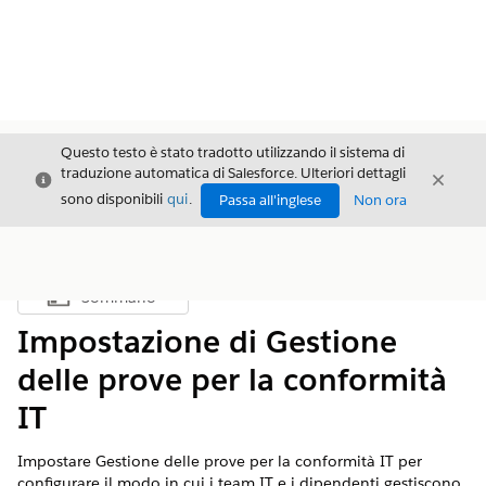
Questo testo è stato tradotto utilizzando il sistema di
traduzione automatica di Salesforce. Ulteriori dettagli
Chiudi
Chiud
Chiudi
sono disponibili
qui
.
Passa all'inglese
Non ora
Sommario
Mostra sommario
Impostazione di Gestione
delle prove per la conformità
IT
Impostare Gestione delle prove per la conformità IT per
configurare il modo in cui i team IT e i dipendenti gestiscono