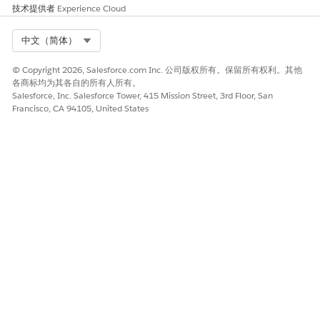
需下载和重新上传文件。
技术提供者
Experience Cloud
Files Connect 是一项标准的 Salesforce 平台功能。在启用并配置
Select Org
中文（简体）
外部数据源后，源会自动出现在每个合规证据工件记录的文件选择
器中。
© Copyright 2026, Salesforce.com Inc. 公司版权所有。保留所有权利。其他
在适用于 IT 合规审计的证据管理功能页面上，选择
设置 Files
各商标均为其各自的所有人所有。
Salesforce, Inc. Salesforce Tower, 415 Mission Street, 3rd Floor, San
Connect
旁边的
转到设置
。
Francisco, CA 94105, United States
在“
Files Connect 设置
”页面上，启用
Files Connect
并调整文
件共享和链接转换设置，以适应贵组织的策略。
添加并验证您希望履行者能够附加文件的外部数据源。
有关配置文件连接和外部数据源的详细说明，请参阅
Salesforce 帮助中的
Salesforce Files Connect
。
从证据查看器打开证据工件下载
默认情况下，证据工件会在证据工件预览器中内联审查，不能下
载。如果您的合规流程要求授权用户能够从预览器下载工件文件，
请打开此设置。
保持下载是更保守的选择 — 它降低了敏感证据的副本最终出现在记
录系统之外的风险。仅在审核员需要证据的离线副本时打开下载。
在适用于 IT 合规审计的证据管理设置页面上，打开
打开从证据查看