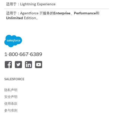
适用于：Lightning Experience
适用于：Agentforce IT服务的
Enterprise
、
Performance
和
Unlimited
Edition。
所需用户权限
设置证据管理：
合规管理员权限集
从“设置”中，在快速查找方框中输入
，然后选
Salesforce Go
1-800-667-6389
择
Salesforce Go
。
查找适用于 IT 合规审计的
证据管理
磁贴，并选择
继续前进
。
打开页面顶部的为 IT 合规审计
开启证据管理
切换。
证据管理已在贵组织中启用，以下所需步骤已可操作。
完成以下部分中的必填和可选设置步骤。
SALESFORCE
管理用户访问权限
隐私声明
将权限集分配给配置系统的审计员和管理员、内部处理请求的合规
安全声明
履行者和从 IT 服务员工入口网站提供证据的员工履行者。
使用条款
在适用于 IT 合规审计的证据管理设置页面中，选择
管理用户访
参与准则