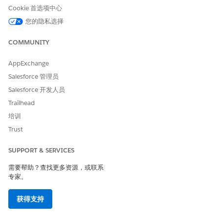
问
旁边的
管理
。
Cookie 首选项中心
选择要分配的权限集的选项卡。
您的隐私选择
可用权限集是：
合规管理员权限集：分配给创建审计、创建证据请求和验证
COMMUNITY
提交的工件的审计经理和合规管理人员。
IT Compliance Fulfiller 权限集：分配给在证据中心应用程
序中工作的内部用户，以上载工件并响应证据请求。
AppExchange
IT 合规提交人权限集：分配给从 IT 服务员工入口网站满足
Salesforce 管理员
证据请求的员工。此权限集包含在 IT 合规员工权限集许可
Salesforce 开发人员
证中。
Trailhead
选择要向其分配权限集的用户，并选择
分配
。
培训
对其他权限集重复。
Trust
每个选项卡显示当前分配到该权限集的用户数量，许可证卡显示
您在可用权限集中使用的权限集许可证总数。
SUPPORT & SERVICES
如果您喜欢在 Salesforce Go 之外管理分配，您也可以从“设置”中
的标准权限集和权限集组页面分配这些权限集。
需要帮助？查找更多资源，或联系
专家。
设置 Files Connect
获得支持
将 Salesforce 连接到外部文件源，例如 Google Drive、OneDrive
和 SharePoint，以便履行者可以直接从这些源附加证据工件，而无