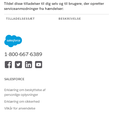
Tildel disse tilladelser til dig selv og til brugere, der opretter
serviceanmodninger fra hændelser:
TILLADELSESSÆT
BESKRIVELSE
Branchens servicefærdighed
Få adgang til
serviceanmodningsobjekter
og Industry
Serviceexcellence-
funktioner.
1-800-667-6389
Forenet katalog-agent
Administrer
katalogelementer og
serviceprocesser.
Forenet katalog-
Opret skærmforløb.
administrator
SALESFORCE
Erklæring om beskyttelse af
personlige oplysninger
Erklæring om sikkerhed
Når serviceprocessen og Handlingsstarter er opsat,
BEMÆRK
Vilkår for anvendelse
skal brugerne kun have tilladelsessættet Forenet