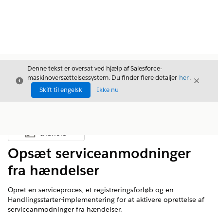
Denne tekst er oversat ved hjælp af Salesforce-
maskinoversættelsessystem. Du finder flere detaljer
her
.
Luk
Luk
Luk
Skift til engelsk
Ikke nu
Indhold
Vis indholdsfortegnelse
Opsæt serviceanmodninger
fra hændelser
Opret en serviceproces, et registreringsforløb og en
Handlingsstarter-implementering for at aktivere oprettelse af
serviceanmodninger fra hændelser.