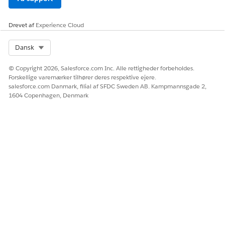
Ressourcetype
Variabel
API-navn
recordId
Drevet af
Experience Cloud
Datatype
Tekst
Select Org
Dansk
Tilgængelighed uden for
Tilgængelig for input
© Copyright 2026, Salesforce.com Inc. Alle rettigheder forbeholdes.
forløbet
Forskellige varemærker tilhører deres respektive ejere.
salesforce.com Danmark, filial af SFDC Sweden AB. Kampmannsgade 2,
Hvis du ønsker yderligere oplysninger, kan du se
1604 Copenhagen, Denmark
Automatiser fuldførelse af serviceanmodningen med
en fuldførelsesproces
.
Gem og aktiver forløbet.
Opret en Handlingsstarter-implementering.
Skriv
i feltet Find
hurtigt
i
Handlingsstarter
Opsætning
, og vælg derefter
implementeringer
.
Klik på
Ny implementering
.
Klik på
Næste
.
Angiv implementeringsdetaljerne, og klik derefter på
Næste
.
INDSTILLING
EKSEMPELVÆRDI